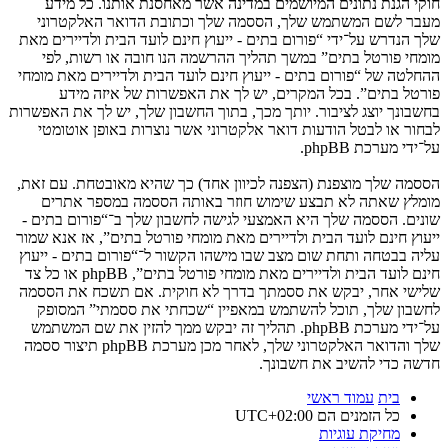
חוקי הגנת נתונים המיושמים במדינה אשר מאחסנת אותנו. כל מידע
מעבר לשם המשתמש שלך, הססמה שלך וכתובת הדואר האלקטרוני
שלך הנדרש על־ידי “פורום בתים - ייעוץ חינם לועד הבית ולדיירים מאת
מומחי פורטל בתים” במשך תהליך ההרשמה הנו חובה או רשות, לפי
ההחלטה של “פורום בתים - ייעוץ חינם לועד הבית ולדיירים מאת מומחי
פורטל בתים”. בכל המקרים, יש לך את האפשרות של איזה מידע
בחשבונך יוצג לציבור. יותך מכך, בתוך החשבון שלך, יש לך את האפשרות
לבחור או לבטל הודעות דואר אלקטרוני אשר נוצרות באופן אוטומטי
על־ידי מערכת phpBB.
הססמה שלך מוצפנת (הצפנה לכיוון אחד) כך שהיא מאובטחת. עם זאת,
מומלץ שאתה לא תבצע שימוש חוזר באותה הססמה במספר אתרים
שונים. הססמה שלך היא האמצעי לגישה לחשבון שלך ב־“פורום בתים -
ייעוץ חינם לועד הבית ולדיירים מאת מומחי פורטל בתים”, אז אנא שמור
עליה בבטחה ותחת שום מצב שבו מישהו הקשור ל־“פורום בתים - ייעוץ
חינם לועד הבית ולדיירים מאת מומחי פורטל בתים”, phpBB או כל צד
שלישי אחר, יבקש את ססמתך בדרך לא חוקית. אם תשכח את הססמה
לחשבון שלך, תוכל להשתמש במאפיין “שכחתי את ססמתי” המסופק
על־ידי מערכת phpBB. תהליך זה יבקש ממך להזין את שם המשתמש
שלך והדואר האלקטרוני שלך, לאחר מכן מערכת phpBB תיצור ססמה
חדשה כדי להשיב את חשבונך.
בית
עמוד ראשי
כל הזמנים הם
UTC+02:00
מחיקת עוגיות