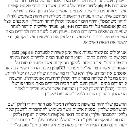
- ייעוץ חינם לועד הבית ולדיירים מאת מומחי פורטל בתים” תגרום
למערכת phpBB ליצור מספר של עוגיות, אשר הם קבצי טקסט קטנים
אשר מאוחסנים בתיקיית הקבצים הזמניים של דפדפן האינטרנט של
המחשב שלך. שתי העוגיות הראשונות מכילות רק זיהות משתמש (להלן
“זיהוי משתמש”) וזיהוי חיבור אנונימי (להלן “זיהוי חיבור”), הנקבעים אצל
באופן אוטומטי על־ידי מערכת phpBB. עוגייה שלישית תיווצר לאחר
שעיינת בנושאים ב־“פורום בתים - ייעוץ חינם לועד הבית ולדיירים מאת
מומחי פורטל בתים” ובשימוש כדי לסמן את הנושאים אשר נקראו, כדי
לשפר את הנאת השימוש.
אנו יכולים גם ליצור עוגיות אשר אינן קשורות למערכת phpBB בזמן
הגלישה ב־“פורום בתים - ייעוץ חינם לועד הבית ולדיירים מאת מומחי
פורטל בתים”, אך הן מחוץ להיקף מסמך זה אשר מיועד לכסות על
העמודים אשר נוצרו על־ידי מערכת phpBB בלבד. הדרך השנייה בה אנו
אוספים את המידע שלך היא על־ידי מה שאתה שולח לנו. זה יכול להיות,
ואינו מוגבל ל: שליחה בתור אורח (להלן “הודעות אנונימיות”), הרשמה
ל־“פורום בתים - ייעוץ חינם לועד הבית ולדיירים מאת מומחי פורטל
בתים” (להלן “החשבון שלך”) והודעות אשר נרשמו על־ידיך לאחר
הרשמתך ובעודך מחובר (להלן “ההודעות שלך”).
החשבון שלך יהיה בחשיפה מינימלית המכיל שם זיהוי ייחודי (להלן “שם
המשתמש שלך”), ססמה אישית אשר בשימוש להתחברות לחשבון שלך
(להלן “הססמה שלך”) וכתובת דואר אלקטרוני אישית וחוקית (להלן
“הדואר האלקטרוני שלך”). המידע שלך לחשבון שלך ב־“פורום בתים -
ייעוץ חינם לועד הבית ולדיירים מאת מומחי פורטל בתים” מוגן על־ידי