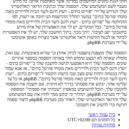
חוקי הגנת נתונים המיושמים במדינה אשר מאחסנת אותנו. כל מידע
מעבר לשם המשתמש שלך, הססמה שלך וכתובת הדואר האלקטרוני
שלך הנדרש על־ידי “פורום בתים - ייעוץ חינם לועד הבית ולדיירים מאת
מומחי פורטל בתים” במשך תהליך ההרשמה הנו חובה או רשות, לפי
ההחלטה של “פורום בתים - ייעוץ חינם לועד הבית ולדיירים מאת מומחי
פורטל בתים”. בכל המקרים, יש לך את האפשרות של איזה מידע
בחשבונך יוצג לציבור. יותך מכך, בתוך החשבון שלך, יש לך את האפשרות
לבחור או לבטל הודעות דואר אלקטרוני אשר נוצרות באופן אוטומטי
על־ידי מערכת phpBB.
הססמה שלך מוצפנת (הצפנה לכיוון אחד) כך שהיא מאובטחת. עם זאת,
מומלץ שאתה לא תבצע שימוש חוזר באותה הססמה במספר אתרים
שונים. הססמה שלך היא האמצעי לגישה לחשבון שלך ב־“פורום בתים -
ייעוץ חינם לועד הבית ולדיירים מאת מומחי פורטל בתים”, אז אנא שמור
עליה בבטחה ותחת שום מצב שבו מישהו הקשור ל־“פורום בתים - ייעוץ
חינם לועד הבית ולדיירים מאת מומחי פורטל בתים”, phpBB או כל צד
שלישי אחר, יבקש את ססמתך בדרך לא חוקית. אם תשכח את הססמה
לחשבון שלך, תוכל להשתמש במאפיין “שכחתי את ססמתי” המסופק
על־ידי מערכת phpBB. תהליך זה יבקש ממך להזין את שם המשתמש
שלך והדואר האלקטרוני שלך, לאחר מכן מערכת phpBB תיצור ססמה
חדשה כדי להשיב את חשבונך.
בית
עמוד ראשי
כל הזמנים הם
UTC+02:00
מחיקת עוגיות