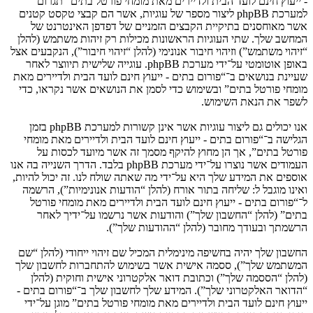
- ייעוץ חינם לועד הבית ולדיירים מאת מומחי פורטל בתים” תגרום
למערכת phpBB ליצור מספר של עוגיות, אשר הם קבצי טקסט קטנים
אשר מאוחסנים בתיקיית הקבצים הזמניים של דפדפן האינטרנט של
המחשב שלך. שתי העוגיות הראשונות מכילות רק זיהות משתמש (להלן
“זיהוי משתמש”) וזיהוי חיבור אנונימי (להלן “זיהוי חיבור”), הנקבעים אצל
באופן אוטומטי על־ידי מערכת phpBB. עוגייה שלישית תיווצר לאחר
שעיינת בנושאים ב־“פורום בתים - ייעוץ חינם לועד הבית ולדיירים מאת
מומחי פורטל בתים” ובשימוש כדי לסמן את הנושאים אשר נקראו, כדי
לשפר את הנאת השימוש.
אנו יכולים גם ליצור עוגיות אשר אינן קשורות למערכת phpBB בזמן
הגלישה ב־“פורום בתים - ייעוץ חינם לועד הבית ולדיירים מאת מומחי
פורטל בתים”, אך הן מחוץ להיקף מסמך זה אשר מיועד לכסות על
העמודים אשר נוצרו על־ידי מערכת phpBB בלבד. הדרך השנייה בה אנו
אוספים את המידע שלך היא על־ידי מה שאתה שולח לנו. זה יכול להיות,
ואינו מוגבל ל: שליחה בתור אורח (להלן “הודעות אנונימיות”), הרשמה
ל־“פורום בתים - ייעוץ חינם לועד הבית ולדיירים מאת מומחי פורטל
בתים” (להלן “החשבון שלך”) והודעות אשר נרשמו על־ידיך לאחר
הרשמתך ובעודך מחובר (להלן “ההודעות שלך”).
החשבון שלך יהיה בחשיפה מינימלית המכיל שם זיהוי ייחודי (להלן “שם
המשתמש שלך”), ססמה אישית אשר בשימוש להתחברות לחשבון שלך
(להלן “הססמה שלך”) וכתובת דואר אלקטרוני אישית וחוקית (להלן
“הדואר האלקטרוני שלך”). המידע שלך לחשבון שלך ב־“פורום בתים -
ייעוץ חינם לועד הבית ולדיירים מאת מומחי פורטל בתים” מוגן על־ידי