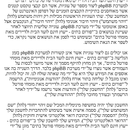
- ייעוץ חינם לועד הבית ולדיירים מאת מומחי פורטל בתים” תגרום
למערכת phpBB ליצור מספר של עוגיות, אשר הם קבצי טקסט קטנים
אשר מאוחסנים בתיקיית הקבצים הזמניים של דפדפן האינטרנט של
המחשב שלך. שתי העוגיות הראשונות מכילות רק זיהות משתמש (להלן
“זיהוי משתמש”) וזיהוי חיבור אנונימי (להלן “זיהוי חיבור”), הנקבעים אצל
באופן אוטומטי על־ידי מערכת phpBB. עוגייה שלישית תיווצר לאחר
שעיינת בנושאים ב־“פורום בתים - ייעוץ חינם לועד הבית ולדיירים מאת
מומחי פורטל בתים” ובשימוש כדי לסמן את הנושאים אשר נקראו, כדי
לשפר את הנאת השימוש.
אנו יכולים גם ליצור עוגיות אשר אינן קשורות למערכת phpBB בזמן
הגלישה ב־“פורום בתים - ייעוץ חינם לועד הבית ולדיירים מאת מומחי
פורטל בתים”, אך הן מחוץ להיקף מסמך זה אשר מיועד לכסות על
העמודים אשר נוצרו על־ידי מערכת phpBB בלבד. הדרך השנייה בה אנו
אוספים את המידע שלך היא על־ידי מה שאתה שולח לנו. זה יכול להיות,
ואינו מוגבל ל: שליחה בתור אורח (להלן “הודעות אנונימיות”), הרשמה
ל־“פורום בתים - ייעוץ חינם לועד הבית ולדיירים מאת מומחי פורטל
בתים” (להלן “החשבון שלך”) והודעות אשר נרשמו על־ידיך לאחר
הרשמתך ובעודך מחובר (להלן “ההודעות שלך”).
החשבון שלך יהיה בחשיפה מינימלית המכיל שם זיהוי ייחודי (להלן “שם
המשתמש שלך”), ססמה אישית אשר בשימוש להתחברות לחשבון שלך
(להלן “הססמה שלך”) וכתובת דואר אלקטרוני אישית וחוקית (להלן
“הדואר האלקטרוני שלך”). המידע שלך לחשבון שלך ב־“פורום בתים -
ייעוץ חינם לועד הבית ולדיירים מאת מומחי פורטל בתים” מוגן על־ידי