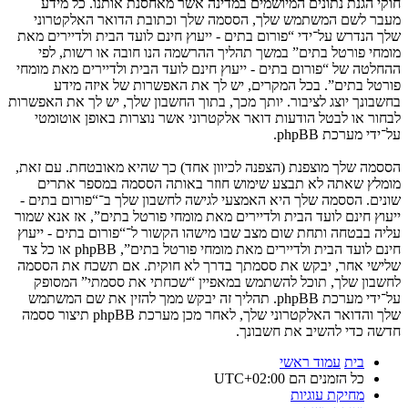
חוקי הגנת נתונים המיושמים במדינה אשר מאחסנת אותנו. כל מידע
מעבר לשם המשתמש שלך, הססמה שלך וכתובת הדואר האלקטרוני
שלך הנדרש על־ידי “פורום בתים - ייעוץ חינם לועד הבית ולדיירים מאת
מומחי פורטל בתים” במשך תהליך ההרשמה הנו חובה או רשות, לפי
ההחלטה של “פורום בתים - ייעוץ חינם לועד הבית ולדיירים מאת מומחי
פורטל בתים”. בכל המקרים, יש לך את האפשרות של איזה מידע
בחשבונך יוצג לציבור. יותך מכך, בתוך החשבון שלך, יש לך את האפשרות
לבחור או לבטל הודעות דואר אלקטרוני אשר נוצרות באופן אוטומטי
על־ידי מערכת phpBB.
הססמה שלך מוצפנת (הצפנה לכיוון אחד) כך שהיא מאובטחת. עם זאת,
מומלץ שאתה לא תבצע שימוש חוזר באותה הססמה במספר אתרים
שונים. הססמה שלך היא האמצעי לגישה לחשבון שלך ב־“פורום בתים -
ייעוץ חינם לועד הבית ולדיירים מאת מומחי פורטל בתים”, אז אנא שמור
עליה בבטחה ותחת שום מצב שבו מישהו הקשור ל־“פורום בתים - ייעוץ
חינם לועד הבית ולדיירים מאת מומחי פורטל בתים”, phpBB או כל צד
שלישי אחר, יבקש את ססמתך בדרך לא חוקית. אם תשכח את הססמה
לחשבון שלך, תוכל להשתמש במאפיין “שכחתי את ססמתי” המסופק
על־ידי מערכת phpBB. תהליך זה יבקש ממך להזין את שם המשתמש
שלך והדואר האלקטרוני שלך, לאחר מכן מערכת phpBB תיצור ססמה
חדשה כדי להשיב את חשבונך.
בית
עמוד ראשי
כל הזמנים הם
UTC+02:00
מחיקת עוגיות