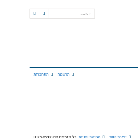
ח
ח
י
י
פ
פ
ו
ו
ש
ש
מ
ת
ק
ד
ם
הרשמה
התחברות
יצירת קשר
מחיקת עוגיות
כל הזמנים הם
UTC+02:00