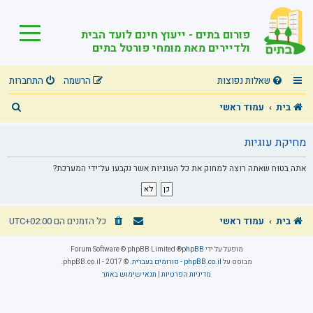
פורום בתים - ייעוץ חינם לועד הבית
ולדיירים מאת מומחי פורטל בתים
שאלות נפוצות
הרשמה
התחברות
ח
בית
עמוד ראשי
י
מחיקת עוגיות
פ
ו
אתה בטוח שאתה רוצה למחוק את כל העוגיות אשר נקבעו על־ידי המערכת?
ש
בית
עמוד ראשי
כל הזמנים הם
UTC+02:00
מופעל על ידי
phpBB
® Forum Software © phpBB Limited
מבוסס על
phpBB.co.il - פורומים בעברית
. © 2017 - phpBB.co.il.
מדיניות הפרטיות
|
תנאי שימוש באתר