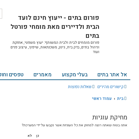
ח
ח
 - ייעוץ חינם לועד
י
י
פ
פ
רים מאת מומחי פורטל
ו
ו
ש
ש
מ
 ולבית המשותף: יעוץ משפטי, אחזקת
ת
ת, גינון, משכנתאות, שיפוץ, עיצוב פנים
ק
ד
ם
צוע
מאמרים
טפסים וחוקים
אודות ויצירת קשר
ת
הרשמה
התחברות
גיות אשר נקבעו על־ידי המערכת?