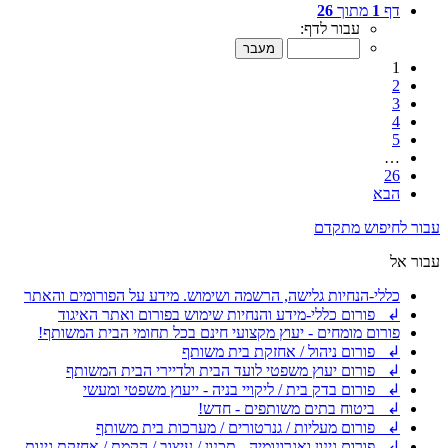
דף
1
מתוך
26
עבור לדף:
1
2
3
4
5
…
26
הבא
עבור לחיפוש מתקדם
עבור אל
כללי-הנחיות גלישה, הרשמה ושימוש. מידע על הפורומים והאתר
↲ פורום כללי-מידע והנחיות שימוש בפורום ואתר האיגוד
פורום מומחים - יעוץ מקצועי חינם בכל תחומי הבית המשותף!
↲ פורום ניהול / אחזקת בית משותף
↲ פורום יעוץ משפטי לועד הבית ולדיירי הבית המשותף
↲ פורום בדק בית / ליקויי בניה - ייעוץ משפטי ומעשי
↲ ביטוח בתים משותפים - חדש!
↲ פורום מעליות / גנרטורים / מערכות בית משותף
↲ פורום גינון ואגרונומיה - תכנון / עיצוב / הקמת / אחזקת גינות