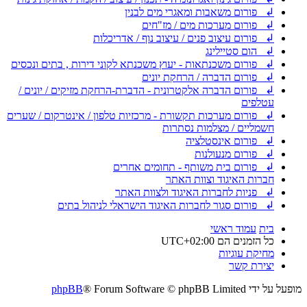
↲ פורום משאבות ומאגרי מים לבנין
↲ פורום מערכות מים / מז"חים
↲ פורום עיצוב פנים / עיצוב נוף / אדריכלות
↲ הום סטיילינג
↲ פורום משכנתאות - יעוץ משכנתא לקוני דירות , בתים ונכסים
↲ פורום הדברה / הרחקת יונים
↲ פורום הדברה אלקטרונית - הדברת-הרחקת מזיקים / יונים /
עטלפים
↲ פורום מערכות תקשורת - מרכזיות טלפון / אינטרקום / שערים
חשמליים / מצלמות נסתרות
↲ פורום אינסטלציה
↲ פורום מנעולנות
↲ פורום בית משותף - תחומים אחרים
חברות האיגוד וצוות האתר
↲ פניות לחברות האיגוד ולצוות האתר
↲ פורום סגור לחברות האיגוד הישראלי לניהול בתים
בית
עמוד ראשי
כל הזמנים הם
UTC+02:00
מחיקת עוגיות
יצירת קשר
מופעל על ידי
® Forum Software © phpBB Limited
phpBB