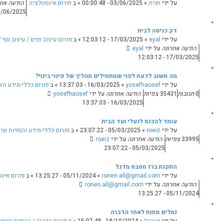
0
» ב
פורום אינסטלציה
הודעה אחרונה
על ידי
חגית
03/06/2025 - 00:00:48
0
תגובות
33048
צפיות
» ב
פורום עיצוב פנים / עיצוב נוף / אדריכלות
לים תהליך של פינוי בינוי?
16/03/2025 - 13
» ב
פורום כללי-מידע והנחיות שימוש בפורום ואתר האיגוד
נה
על ידי
yosefhaosef
בית
0
תגובות
05
» ב
פורום כללי-מידע והנחיות שימוש בפורום ואתר האיגוד
roeiz
0
תגובות
94661
צפיות
ron
»
05/11/2024 - 13:25:27
» ב
פורום אינסטלציה
ronen.al
0
תגובות
94680
צפיות
18/1
» ב
פורום הדברה / הרחקת יונים
הודעה אחרונה
על ידי
זרובבל