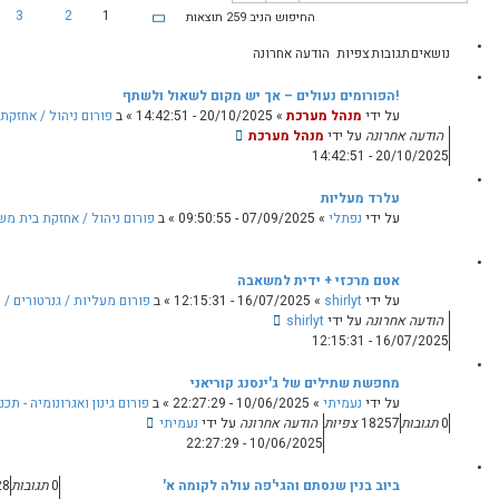
…
י
26
5
4
3
2
1
ות
ה
ד
פ
ב
ף
ו
א
ש
1
מ
יש מקום לשאול ולשתף
0
תגובות
13080
צפיות
מ
ת
20/10/2025 - 14
» ב
פורום ניהול / אחזקת בית משותף
ת
ק
ו
ד
ם
ך
0
תגובות
14595
צפיות
2
07/
» ב
פורום ניהול / אחזקת בית משותף
הודעה אחרונה
על ידי
נפתלי
6
07/09/2025 - 09:50:55
בה
0
תגובות
16/0
» ב
פורום מעליות / גנרטורים / מערכות בית משותף
14817
צפיות
ג קוריאני
10/0
» ב
פורום גינון ואגרונומיה - תכנון / עיצוב / הקמת / אחזקת גינות
נה
על ידי
נעמיתי
 עולה לקומה א'
0
תגובות
19728
צפיות