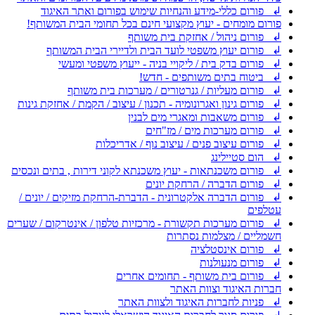
↲ פורום כללי-מידע והנחיות שימוש בפורום ואתר האיגוד
פורום מומחים - יעוץ מקצועי חינם בכל תחומי הבית המשותף!
↲ פורום ניהול / אחזקת בית משותף
↲ פורום יעוץ משפטי לועד הבית ולדיירי הבית המשותף
↲ פורום בדק בית / ליקויי בניה - ייעוץ משפטי ומעשי
↲ ביטוח בתים משותפים - חדש!
↲ פורום מעליות / גנרטורים / מערכות בית משותף
↲ פורום גינון ואגרונומיה - תכנון / עיצוב / הקמת / אחזקת גינות
↲ פורום משאבות ומאגרי מים לבנין
↲ פורום מערכות מים / מז"חים
↲ פורום עיצוב פנים / עיצוב נוף / אדריכלות
↲ הום סטיילינג
↲ פורום משכנתאות - יעוץ משכנתא לקוני דירות , בתים ונכסים
↲ פורום הדברה / הרחקת יונים
↲ פורום הדברה אלקטרונית - הדברת-הרחקת מזיקים / יונים /
עטלפים
↲ פורום מערכות תקשורת - מרכזיות טלפון / אינטרקום / שערים
חשמליים / מצלמות נסתרות
↲ פורום אינסטלציה
↲ פורום מנעולנות
↲ פורום בית משותף - תחומים אחרים
חברות האיגוד וצוות האתר
↲ פניות לחברות האיגוד ולצוות האתר