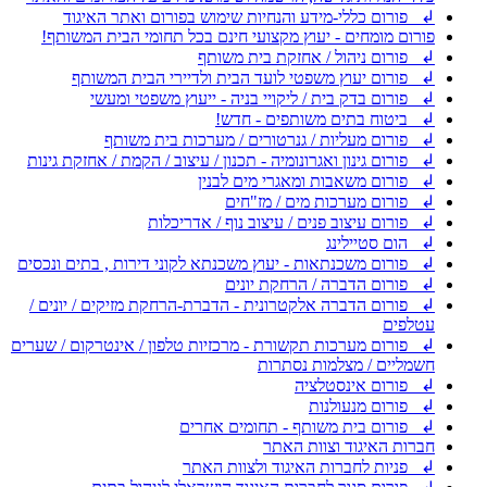
↲ פורום כללי-מידע והנחיות שימוש בפורום ואתר האיגוד
פורום מומחים - יעוץ מקצועי חינם בכל תחומי הבית המשותף!
↲ פורום ניהול / אחזקת בית משותף
↲ פורום יעוץ משפטי לועד הבית ולדיירי הבית המשותף
↲ פורום בדק בית / ליקויי בניה - ייעוץ משפטי ומעשי
↲ ביטוח בתים משותפים - חדש!
↲ פורום מעליות / גנרטורים / מערכות בית משותף
↲ פורום גינון ואגרונומיה - תכנון / עיצוב / הקמת / אחזקת גינות
↲ פורום משאבות ומאגרי מים לבנין
↲ פורום מערכות מים / מז"חים
↲ פורום עיצוב פנים / עיצוב נוף / אדריכלות
↲ הום סטיילינג
↲ פורום משכנתאות - יעוץ משכנתא לקוני דירות , בתים ונכסים
↲ פורום הדברה / הרחקת יונים
↲ פורום הדברה אלקטרונית - הדברת-הרחקת מזיקים / יונים /
עטלפים
↲ פורום מערכות תקשורת - מרכזיות טלפון / אינטרקום / שערים
חשמליים / מצלמות נסתרות
↲ פורום אינסטלציה
↲ פורום מנעולנות
↲ פורום בית משותף - תחומים אחרים
חברות האיגוד וצוות האתר
↲ פניות לחברות האיגוד ולצוות האתר