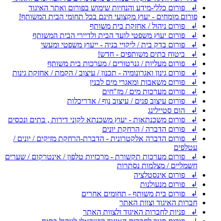
↲ פורום כללי-מידע והנחיות שימוש בפורום ואתר האיגוד
פורום מומחים - יעוץ מקצועי חינם בכל תחומי הבית המשותף!
↲ פורום ניהול / אחזקת בית משותף
↲ פורום יעוץ משפטי לועד הבית ולדיירי הבית המשותף
↲ פורום בדק בית / ליקויי בניה - ייעוץ משפטי ומעשי
↲ ביטוח בתים משותפים - חדש!
↲ פורום מעליות / גנרטורים / מערכות בית משותף
↲ פורום גינון ואגרונומיה - תכנון / עיצוב / הקמת / אחזקת גינות
↲ פורום משאבות ומאגרי מים לבנין
↲ פורום מערכות מים / מז"חים
↲ פורום עיצוב פנים / עיצוב נוף / אדריכלות
↲ הום סטיילינג
↲ פורום משכנתאות - יעוץ משכנתא לקוני דירות , בתים ונכסים
↲ פורום הדברה / הרחקת יונים
↲ פורום הדברה אלקטרונית - הדברת-הרחקת מזיקים / יונים /
עטלפים
↲ פורום מערכות תקשורת - מרכזיות טלפון / אינטרקום / שערים
חשמליים / מצלמות נסתרות
↲ פורום אינסטלציה
↲ פורום מנעולנות
↲ פורום בית משותף - תחומים אחרים
חברות האיגוד וצוות האתר
↲ פניות לחברות האיגוד ולצוות האתר