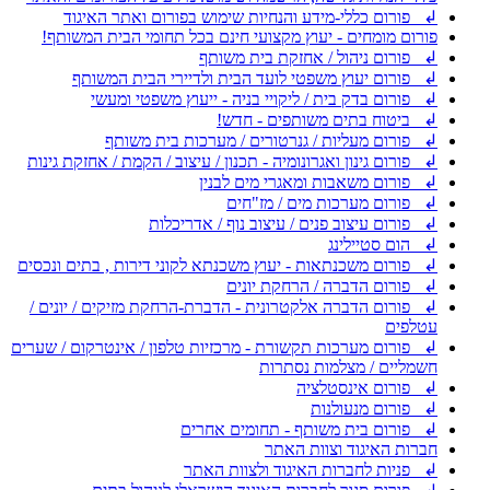
↲ פורום כללי-מידע והנחיות שימוש בפורום ואתר האיגוד
פורום מומחים - יעוץ מקצועי חינם בכל תחומי הבית המשותף!
↲ פורום ניהול / אחזקת בית משותף
↲ פורום יעוץ משפטי לועד הבית ולדיירי הבית המשותף
↲ פורום בדק בית / ליקויי בניה - ייעוץ משפטי ומעשי
↲ ביטוח בתים משותפים - חדש!
↲ פורום מעליות / גנרטורים / מערכות בית משותף
↲ פורום גינון ואגרונומיה - תכנון / עיצוב / הקמת / אחזקת גינות
↲ פורום משאבות ומאגרי מים לבנין
↲ פורום מערכות מים / מז"חים
↲ פורום עיצוב פנים / עיצוב נוף / אדריכלות
↲ הום סטיילינג
↲ פורום משכנתאות - יעוץ משכנתא לקוני דירות , בתים ונכסים
↲ פורום הדברה / הרחקת יונים
↲ פורום הדברה אלקטרונית - הדברת-הרחקת מזיקים / יונים /
עטלפים
↲ פורום מערכות תקשורת - מרכזיות טלפון / אינטרקום / שערים
חשמליים / מצלמות נסתרות
↲ פורום אינסטלציה
↲ פורום מנעולנות
↲ פורום בית משותף - תחומים אחרים
חברות האיגוד וצוות האתר
↲ פניות לחברות האיגוד ולצוות האתר