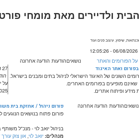
 הבית ולדיירים מאת מומחי פורט
נתאות, שיפוץ, עיצוב פנים ועוד
12:
 על הפורומים והאתר
נושאים
הודעות
הודעה אחרונה
27
נ
בפורום ואתר האיגוד
הוד
מים השונים של האיגוד הישראלי לניהול בתים ומבנים בישראל.
על י
 שאינם מופיעים בפורומים האחרים.
3:17:48
 מידע ופיתוח אתרים.
נושאים
הודעות
הודעה אחרונה
פורום ניהול / אחזקת בית משו
פורום פתוח בנושאים הנוגעים לני
בניהול יואב לוי - מנכ"ל משותף בחב' Easy House ניה
מנהלים:
יואב לוי
,
און צוק עורך ד