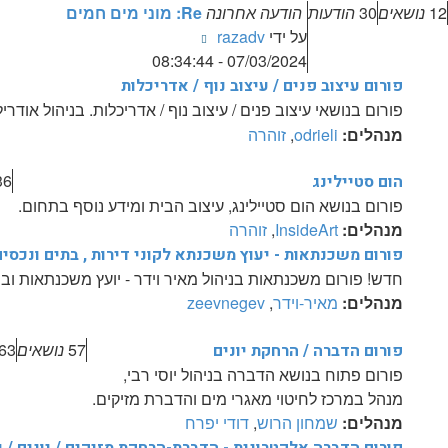
12
נושאים
30
הודעות
הודעה אחרונה
Re: מוני מים חמים
צפה
על ידי
razadv
בהודעה
07/03/2024 - 08:34:44
האחרונה
פורום עיצוב פנים / עיצוב נוף / אדריכלות
פורום בנושאי עיצוב פנים / עיצוב נוף / אדריכלות. בניהול אודר
מנהלים:
odrieli
,
זוהרה
36
הום סטיילינג
פורום בנושא הום סטיילינג, עיצוב הבית ומידע נוסף בתחום.
מנהלים:
InsideArt
,
זוהרה
פורום משכנתאות - יעוץ משכנתא לקוני דירות , בתים ונכסים
חדש! פורום משכנתאות בניהול מאיר וידר - יועץ משכנתאות וב
מנהלים:
מאיר-וידר
,
zeevnegev
57
נושאים
63
פורום הדברה / הרחקת יונים
פורום פתוח בנושא הדברה בניהול יוסי רבי,
מנהל במרכז לחיטוי מאגרי מים והדברת מזיקים.
מנהלים:
שמחון הרוש
,
דודי יפרח