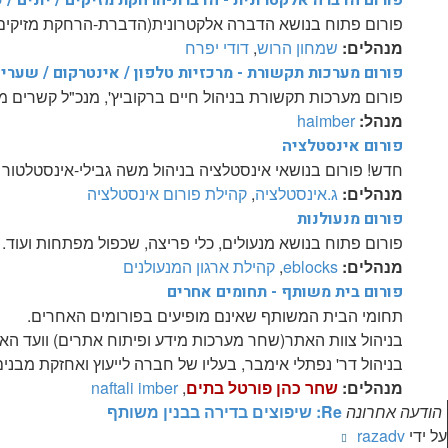
פורום הדברה אלקטרונית - הדברת-הרחקת מזיקים / יונים / 
פורום פתוח בנושא הדברה אלקטרונית(הדברת-הרחקת מזיקים / יו
מנהלים:
שמחון הרוש
,
דודי יפרח
פורום מערכות תקשורת - מרכזיות טלפון / אינטרקום / שערי
פורום מערכות תקשורת בניהול חיים ברקוביץ', מנכ"ל קשרים מ
מנהל:
haimber
פורום אינסטלציה
חדש! פורום בנושאי אינסטלציה בניהול משה גבילי-אינסטלטור 24 שעות, מנהל "משה גבילי שירותי אינסטלציה"
מנהלים:
ג.אינסטלציה
,
קהילת פורום אינסטלציה
פורום מנעולנות
פורום פתוח בנושא מנעולים, כלי פריצה, שכפול מפתחות ועוד.
מנהלים:
eblocks
,
קהילת ארגון המנעולנים
פורום בית משותף - תחומים אחרים
תחומי הבית המשותף שאינם מופיעים בפורומים האחרים.
בניהול צוות האתר(שחר מערכות מידע ופיתוח אתרים) וועד האי
בניהול דר' נפתלי אימבר, בעליו של חברה לייעוץ ואחזקת מבנ
מנהלים:
שחר כהן פורטל בתים
,
naftali imber
הודעה אחרונה
Re: שיפוצים בדירה בבנין משותף
צפה
על ידי
razadv