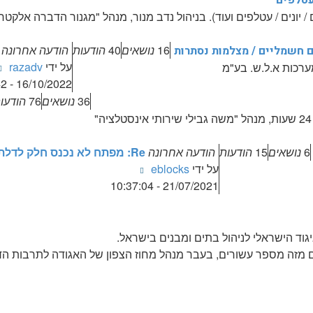
עטלפים
נים / עטלפים ועוד). בניהול נדב מנור, מנהל "מגנור הדברה אלקטרו
16
נושאים
40
הודעות
הודעה אחרונה
ם חשמליים / מצלמות נסתרות
על ידי
razadv
ערכות א.ל.ש. בע"מ
16/10/2022 - 11:50:42
36
נושאים
76
הודעו
6
נושאים
15
הודעות
הודעה אחרונה
Re: מפתח לא נכנס חלק לדלת רב …
צפה
על ידי
eblocks
בהודעה
21/07/2021 - 10:37:04
האחרונה
גוד הישראלי לניהול בתים ומבנים בישראל.
ים מזה מספר עשורים, בעבר מנהל מחוז הצפון של האגודה לתרבות הדי