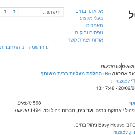
אל אתר בתים
ל
חיפוש
חי
בעלי מקצוע
מת
מאמרים
טפסים וחוקים
אודות ויצירת קשר
הרשמה
התחברות
ושאים
52
הודעות
עה אחרונה
Re: החלפת מעליות בבית משותף
צפה
די
razadv
בהודעה
28/09/2025 - 1
האחרונה
568
נושאים
תף
1494
הודעות
הול / אחזקת בתים, ועד בית, חברות ניהול וכו'.
ול בתים.
ין
,
razadv