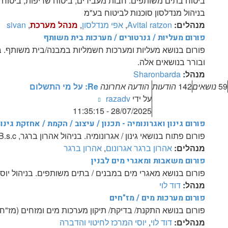
ביטוח בתים משותפים: חבות מעבידים, ביטוח שריפות, ביטוח ר
בניהול מנדלסון סוכנות לביטוח בע"מ
מנהלים:
Avital ratzon
,
אפי מנדלסון
,
מנהל מערכת
,
sivan
פורום מעליות / גנרטורים / מערכות בית משותף
פורום בנושא מעליות ומערכות חשמליות במבנה/בית משותף. בנ
ובורר בנושאים אלה.
מנהל:
Sharonbarda
59
נושאים
142
הודעות
הודעה אחרונה
Re: על מי התשלום
צפה
על ידי
razadv
בהודעה
28/07/2025 - 11:35:15
האחרונה
פורום גינון ואגרונומיה - תכנון / עיצוב / הקמת / אחזקת גינו
פורום פתוח בנושאי גינון / אגרונומיה. בניהול אהרון ברגר, B.s.c, אגרונום מומחה למדעי צמחי בית וגן.
מנהלים:
אהרון ברגר אגרונום
,
אהרון ברגר
פורום משאבות ומאגרי מים לבנין
פורום בנושא מאגרי מים במבנים / בתים משותפים. בניהול יוסי
מנהל:
דוד לוי
פורום מערכות מים / מז"חים
פורום בנושא התקנת/ בדיקת/ תיקון מערכות מים ומזחים (מז"ח 
מנהלים:
דוד לוי
,
יוסי המרכז לחיטוי והדברה