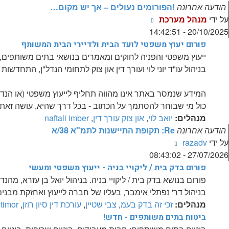
הודעה אחרונה
!הפורומים נעולים – אך יש מקום…
צפה
על ידי
מנהל מערכת
בהודעה
20/10/2025 - 14:42:51
האחרונה
פורום יעוץ משפטי לועד הבית ולדיירי הבית המשותף
ייעוץ משפטי והפניה לחוקים ומאמרים בנושאי בתים משותפים, מ
בניהול עו"ד יוני לוי ועורך דין און צוק לתחומי הנדל"ן, התחדשות עירונית (תמ"א 38 ופי
המידע שנמסר באתר אינו מהווה תחליף לייעוץ משפטי (או הנד
כול מי שבוחר להסתמך על הכתוב - בכל דרך שהיא, עושה זאת ע
מנהלים:
יואב לוי
,
און צוק עורך דין
,
naftali imber
הודעה אחרונה
Re: תקופת התיישנות לתמ"א 38/א
צפה
על ידי
razadv
בהודעה
27/07/2026 - 08:43:02
האחרונה
פורום בדק בית / ליקויי בניה - ייעוץ משפטי ומעשי
פורום בנושא בדק בית / ליקויי בניה. בניהול יואל בן עזרא, מהנדס 
בניהול דר' נפתלי אימבר, בעליו של חברה לייעוץ ואחזקת מבנ
מנהלים:
זכי זה בדק בעמ
,
צבי שטיין
,
עורכת דין סיון רוזן
,
timor
ביטוח בתים משותפים - חדש!