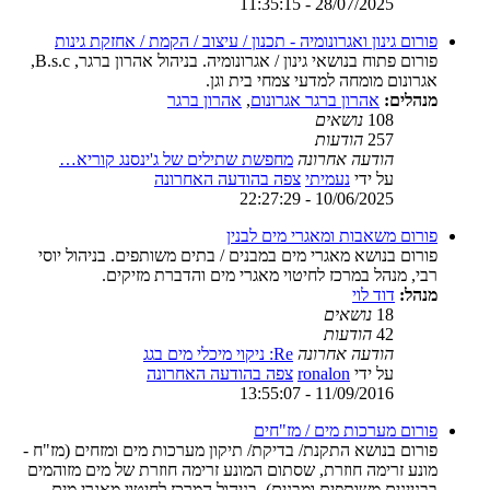
28/07/2025 - 11:35:15
פורום גינון ואגרונומיה - תכנון / עיצוב / הקמת / אחזקת גינות
פורום פתוח בנושאי גינון / אגרונומיה. בניהול אהרון ברגר, B.s.c,
אגרונום מומחה למדעי צמחי בית וגן.
מנהלים:
אהרון ברגר אגרונום
,
אהרון ברגר
108
נושאים
257
הודעות
הודעה אחרונה
מחפשת שתילים של ג'ינסנג קוריא…
על ידי
נעמיתי
צפה בהודעה האחרונה
10/06/2025 - 22:27:29
פורום משאבות ומאגרי מים לבנין
פורום בנושא מאגרי מים במבנים / בתים משותפים. בניהול יוסי
רבי, מנהל במרכז לחיטוי מאגרי מים והדברת מזיקים.
מנהל:
דוד לוי
18
נושאים
42
הודעות
הודעה אחרונה
Re: ניקוי מיכלי מים בגג
על ידי
ronalon
צפה בהודעה האחרונה
11/09/2016 - 13:55:07
פורום מערכות מים / מז"חים
פורום בנושא התקנת/ בדיקת/ תיקון מערכות מים ומזחים (מז"ח -
מונע זרימה חוזרת, שסתום המונע זרימה חוזרת של מים מזוהמים
בבניינים משותפים ומבנים). בניהול המרכז לחיטוי מאגרי מים.