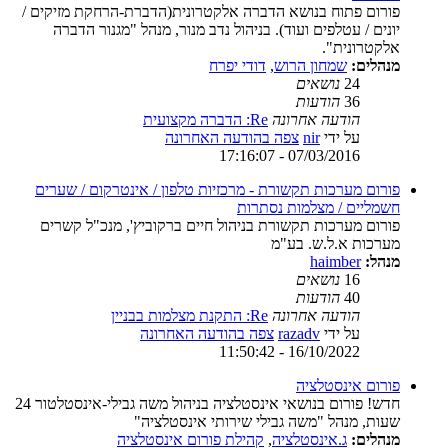
פורום פתוח בנושא הדברה אלקטרונית(הדברת-הרחקת מזיקים /
יונים / עטלפים ועוד). בניהול נדב מנור, מנהל "מגנור הדברה
אלקטרונית".
מנהלים:
שמחון הרוש
,
דודי יפרח
24
נושאים
36
הודעות
הודעה אחרונה
Re: הדברה מקצועית
על ידי
nir
צפה בהודעה האחרונה
07/03/2016 - 17:16:07
פורום מערכות תקשורת - מרכזיות טלפון / אינטרקום / שערים
חשמליים / מצלמות נסתרות
פורום מערכות תקשורת בניהול חיים ברקוביץ', מנכ"ל קשרים
מערכות א.ל.ש. בע"מ
מנהל:
haimber
16
נושאים
40
הודעות
הודעה אחרונה
Re: התקנת מצלמות בבניין
על ידי
razadv
צפה בהודעה האחרונה
16/10/2022 - 11:50:42
פורום אינסטלציה
חדש! פורום בנושאי אינסטלציה בניהול משה גבילי-אינסטלטור 24
שעות, מנהל "משה גבילי שירותי אינסטלציה"
מנהלים:
ג.אינסטלציה
,
קהילת פורום אינסטלציה