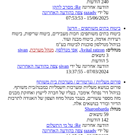
240
הודעות
הודעה אחרונה
Re: מסרב לתקן
על ידי
razadv
צפה בהודעה האחרונה
15/06/2025 - 07:53:53
ביטוח בתים משותפים - חדש!
ביטוח בתים משותפים: חבות מעבידים, ביטוח שריפות, ביטוח
רעידות אדמה, ביטוח מבנה ועוד.
בניהול מנדלסון סוכנות לביטוח בע"מ
מנהלים:
Avital ratzon
,
אפי מנדלסון
,
מנהל מערכת
,
sivan
3
נושאים
5
הודעות
הודעה אחרונה
על ידי
sivan
צפה בהודעה האחרונה
07/03/2024 - 13:37:55
פורום מעליות / גנרטורים / מערכות בית משותף
פורום בנושא מעליות ומערכות חשמליות במבנה/בית משותף.
בניהול דר' נפתלי אימבר, בעליו של חברה לייעוץ ואחזקת מבנים
מזה מספר עשורים, בעבר מנהל מחוז הצפון של האגודה לתרבות
הדיור ובורר בנושאים אלה.
מנהל:
Sharonbarda
59
נושאים
142
הודעות
הודעה אחרונה
Re: על מי התשלום
על ידי
razadv
צפה בהודעה האחרונה