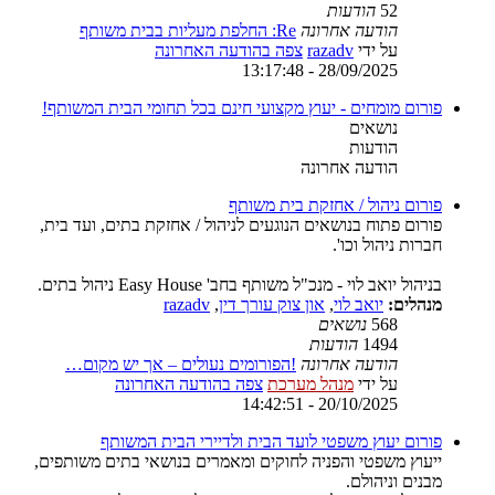
52
הודעות
הודעה אחרונה
Re: החלפת מעליות בבית משותף
על ידי
razadv
צפה בהודעה האחרונה
28/09/2025 - 13:17:48
פורום מומחים - יעוץ מקצועי חינם בכל תחומי הבית המשותף!
נושאים
הודעות
הודעה אחרונה
פורום ניהול / אחזקת בית משותף
פורום פתוח בנושאים הנוגעים לניהול / אחזקת בתים, ועד בית,
חברות ניהול וכו'.
בניהול יואב לוי - מנכ"ל משותף בחב' Easy House ניהול בתים.
מנהלים:
יואב לוי
,
און צוק עורך דין
,
razadv
568
נושאים
1494
הודעות
הודעה אחרונה
!הפורומים נעולים – אך יש מקום…
על ידי
מנהל מערכת
צפה בהודעה האחרונה
20/10/2025 - 14:42:51
פורום יעוץ משפטי לועד הבית ולדיירי הבית המשותף
ייעוץ משפטי והפניה לחוקים ומאמרים בנושאי בתים משותפים,
מבנים וניהולם.