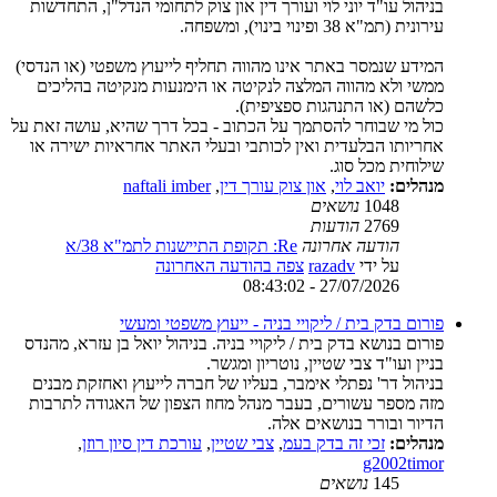
בניהול עו"ד יוני לוי ועורך דין און צוק לתחומי הנדל"ן, התחדשות
עירונית (תמ"א 38 ופינוי בינוי), ומשפחה.
המידע שנמסר באתר אינו מהווה תחליף לייעוץ משפטי (או הנדסי)
ממשי ולא מהווה המלצה לנקיטה או הימנעות מנקיטה בהליכים
כלשהם (או התנהגות ספציפית).
כול מי שבוחר להסתמך על הכתוב - בכל דרך שהיא, עושה זאת על
אחריותו הבלעדית ואין לכותבי ובעלי האתר אחראיות ישירה או
שילוחית מכל סוג.
מנהלים:
יואב לוי
,
און צוק עורך דין
,
naftali imber
1048
נושאים
2769
הודעות
הודעה אחרונה
Re: תקופת התיישנות לתמ"א 38/א
על ידי
razadv
צפה בהודעה האחרונה
27/07/2026 - 08:43:02
פורום בדק בית / ליקויי בניה - ייעוץ משפטי ומעשי
פורום בנושא בדק בית / ליקויי בניה. בניהול יואל בן עזרא, מהנדס
בניין ועו"ד צבי שטיין, נוטריון ומגשר.
בניהול דר' נפתלי אימבר, בעליו של חברה לייעוץ ואחזקת מבנים
מזה מספר עשורים, בעבר מנהל מחוז הצפון של האגודה לתרבות
הדיור ובורר בנושאים אלה.
מנהלים:
זכי זה בדק בעמ
,
צבי שטיין
,
עורכת דין סיון רוזן
,
g2002timor
145
נושאים