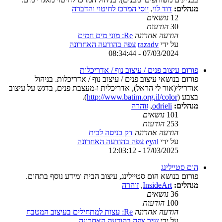
מנהלים:
דוד לוי
,
יוסי המרכז לחיטוי והדברה
12
נושאים
30
הודעות
הודעה אחרונה
Re: מוני מים חמים
על ידי
razadv
צפה בהודעה האחרונה
07/03/2024 - 08:34:44
פורום עיצוב פנים / עיצוב נוף / אדריכלות
פורום בנושאי עיצוב פנים / עיצוב נוף / אדריכלות. בניהול
אודרילי(אור לי הראל), אדריכלית ו-מעצבת פנים, בדגש על עיצוב
בצבע (
http://www.batim.org.il/color
).
מנהלים:
odrieli
,
זוהרה
101
נושאים
253
הודעות
הודעה אחרונה
דק כניסה לבית
על ידי
eyal
צפה בהודעה האחרונה
17/03/2025 - 12:03:12
הום סטיילינג
פורום בנושא הום סטיילינג, עיצוב הבית ומידע נוסף בתחום.
מנהלים:
InsideArt
,
זוהרה
36
נושאים
100
הודעות
הודעה אחרונה
Re: עצות למתחילים בעיצוב המטבח
על ידי
שיר
צפה בהודעה האחרונה