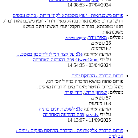
07/04/2024 - 14:08:53
פורום משכנתאות - יעוץ משכנתא לקוני דירות , בתים ונכסים
חדש! פורום משכנתאות בניהול מאיר וידר - יועץ משכנתאות ובודק
תנאי משכנתא, בפורום תקבלו יעוץ ראשוני חינם בנושא
משכנתאות
מנהלים:
מאיר-וידר
,
zeevnegev
26
נושאים
62
הודעות
הודעה אחרונה
Re: על קצה המזלג לחיסכון במשכ…
על ידי
OwenGrant
צפה בהודעה האחרונה
03/04/2024 - 14:54:35
פורום הדברה / הרחקת יונים
פורום פתוח בנושא הדברה בניהול יוסי רבי,
מנהל במרכז לחיטוי מאגרי מים והדברת מזיקים.
מנהלים:
שמחון הרוש
,
דודי יפרח
57
נושאים
163
הודעות
הודעה אחרונה
Re: לשלשת יונים בחניה
על ידי
razadv
צפה בהודעה האחרונה
11/09/2025 - 14:13:07
פורום הדברה אלקטרונית - הדברת-הרחקת מזיקים / יונים /
עטלפים