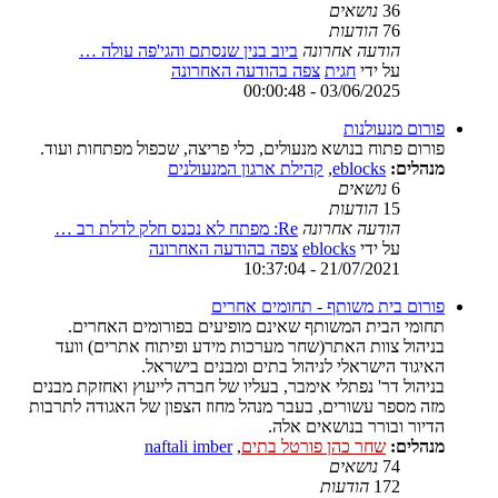
36
נושאים
76
הודעות
הודעה אחרונה
ביוב בנין שנסתם והגי'פה עולה …
על ידי
חגית
צפה בהודעה האחרונה
03/06/2025 - 00:00:48
פורום מנעולנות
פורום פתוח בנושא מנעולים, כלי פריצה, שכפול מפתחות ועוד.
מנהלים:
eblocks
,
קהילת ארגון המנעולנים
6
נושאים
15
הודעות
הודעה אחרונה
Re: מפתח לא נכנס חלק לדלת רב …
על ידי
eblocks
צפה בהודעה האחרונה
21/07/2021 - 10:37:04
פורום בית משותף - תחומים אחרים
תחומי הבית המשותף שאינם מופיעים בפורומים האחרים.
בניהול צוות האתר(שחר מערכות מידע ופיתוח אתרים) וועד
האיגוד הישראלי לניהול בתים ומבנים בישראל.
בניהול דר' נפתלי אימבר, בעליו של חברה לייעוץ ואחזקת מבנים
מזה מספר עשורים, בעבר מנהל מחוז הצפון של האגודה לתרבות
הדיור ובורר בנושאים אלה.
מנהלים:
שחר כהן פורטל בתים
,
naftali imber
74
נושאים
172
הודעות