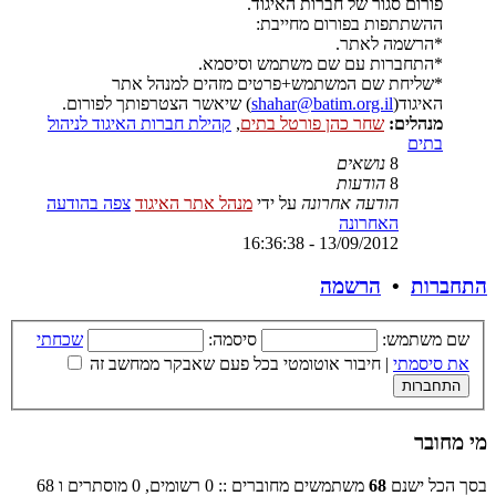
פורום סגור של חברות האיגוד.
ההשתתפות בפורום מחייבת:
*הרשמה לאתר.
*התחברות עם שם משתמש וסיסמא.
*שליחת שם המשתמש+פרטים מזהים למנהל אתר
האיגוד(
shahar@batim.org.il
) שיאשר הצטרפותך לפורום.
מנהלים:
שחר כהן פורטל בתים
,
קהילת חברות האיגוד לניהול
בתים
8
נושאים
8
הודעות
הודעה אחרונה
על ידי
מנהל אתר האיגוד
צפה בהודעה
האחרונה
13/09/2012 - 16:36:38
התחברות
•
הרשמה
שם משתמש:
סיסמה:
שכחתי
את סיסמתי
|
חיבור אוטומטי בכל פעם שאבקר ממחשב זה
מי מחובר
בסך הכל ישנם
68
משתמשים מחוברים :: 0 רשומים, 0 מוסתרים ו 68