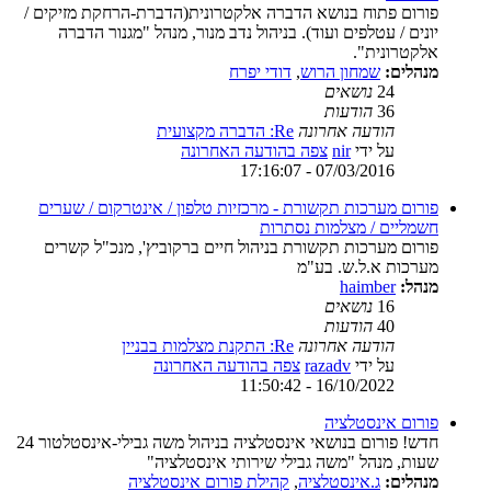
פורום פתוח בנושא הדברה אלקטרונית(הדברת-הרחקת מזיקים /
יונים / עטלפים ועוד). בניהול נדב מנור, מנהל "מגנור הדברה
אלקטרונית".
מנהלים:
שמחון הרוש
,
דודי יפרח
24
נושאים
36
הודעות
הודעה אחרונה
Re: הדברה מקצועית
על ידי
nir
צפה בהודעה האחרונה
07/03/2016 - 17:16:07
פורום מערכות תקשורת - מרכזיות טלפון / אינטרקום / שערים
חשמליים / מצלמות נסתרות
פורום מערכות תקשורת בניהול חיים ברקוביץ', מנכ"ל קשרים
מערכות א.ל.ש. בע"מ
מנהל:
haimber
16
נושאים
40
הודעות
הודעה אחרונה
Re: התקנת מצלמות בבניין
על ידי
razadv
צפה בהודעה האחרונה
16/10/2022 - 11:50:42
פורום אינסטלציה
חדש! פורום בנושאי אינסטלציה בניהול משה גבילי-אינסטלטור 24
שעות, מנהל "משה גבילי שירותי אינסטלציה"
מנהלים:
ג.אינסטלציה
,
קהילת פורום אינסטלציה