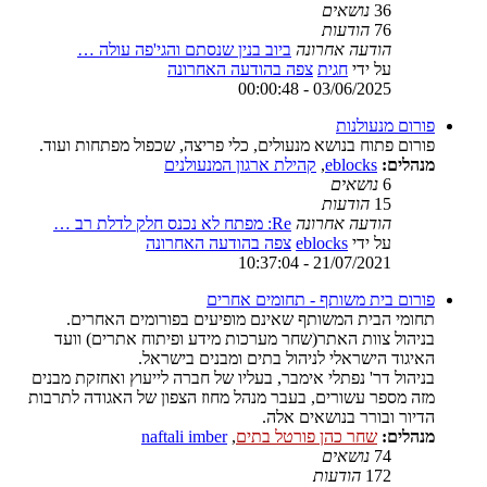
36
נושאים
76
הודעות
הודעה אחרונה
ביוב בנין שנסתם והגי'פה עולה …
על ידי
חגית
צפה בהודעה האחרונה
03/06/2025 - 00:00:48
פורום מנעולנות
פורום פתוח בנושא מנעולים, כלי פריצה, שכפול מפתחות ועוד.
מנהלים:
eblocks
,
קהילת ארגון המנעולנים
6
נושאים
15
הודעות
הודעה אחרונה
Re: מפתח לא נכנס חלק לדלת רב …
על ידי
eblocks
צפה בהודעה האחרונה
21/07/2021 - 10:37:04
פורום בית משותף - תחומים אחרים
תחומי הבית המשותף שאינם מופיעים בפורומים האחרים.
בניהול צוות האתר(שחר מערכות מידע ופיתוח אתרים) וועד
האיגוד הישראלי לניהול בתים ומבנים בישראל.
בניהול דר' נפתלי אימבר, בעליו של חברה לייעוץ ואחזקת מבנים
מזה מספר עשורים, בעבר מנהל מחוז הצפון של האגודה לתרבות
הדיור ובורר בנושאים אלה.
מנהלים:
שחר כהן פורטל בתים
,
naftali imber
74
נושאים
172
הודעות