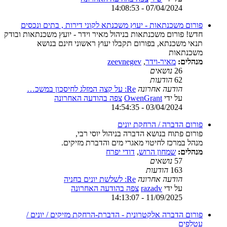
07/04/2024 - 14:08:53
פורום משכנתאות - יעוץ משכנתא לקוני דירות , בתים ונכסים
חדש! פורום משכנתאות בניהול מאיר וידר - יועץ משכנתאות ובודק
תנאי משכנתא, בפורום תקבלו יעוץ ראשוני חינם בנושא
משכנתאות
מנהלים:
מאיר-וידר
,
zeevnegev
26
נושאים
62
הודעות
הודעה אחרונה
Re: על קצה המזלג לחיסכון במשכ…
על ידי
OwenGrant
צפה בהודעה האחרונה
03/04/2024 - 14:54:35
פורום הדברה / הרחקת יונים
פורום פתוח בנושא הדברה בניהול יוסי רבי,
מנהל במרכז לחיטוי מאגרי מים והדברת מזיקים.
מנהלים:
שמחון הרוש
,
דודי יפרח
57
נושאים
163
הודעות
הודעה אחרונה
Re: לשלשת יונים בחניה
על ידי
razadv
צפה בהודעה האחרונה
11/09/2025 - 14:13:07
פורום הדברה אלקטרונית - הדברת-הרחקת מזיקים / יונים /
עטלפים