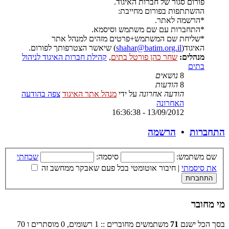
פורום סגור של חברות האיגוד.
ההשתתפות בפורום מחייבת:
*הרשמה לאתר.
*התחברות עם שם משתמש וסיסמא.
*שליחת שם המשתמש+פרטים מזהים למנהל אתר
האיגוד(
shahar@batim.org.il
) שיאשר הצטרפותך לפורום.
מנהלים:
שחר כהן פורטל בתים
,
קהילת חברות האיגוד לניהול
בתים
8
נושאים
8
הודעות
הודעה אחרונה
על ידי
מנהל אתר האיגוד
צפה בהודעה
האחרונה
13/09/2012 - 16:36:38
התחברות
•
הרשמה
שם משתמש:
סיסמה:
שכחתי
את סיסמתי
|
חיבור אוטומטי בכל פעם שאבקר ממחשב זה
מי מחובר
בסך הכל ישנם
71
משתמשים מחוברים :: 1 רשומים, 0 מוסתרים ו 70