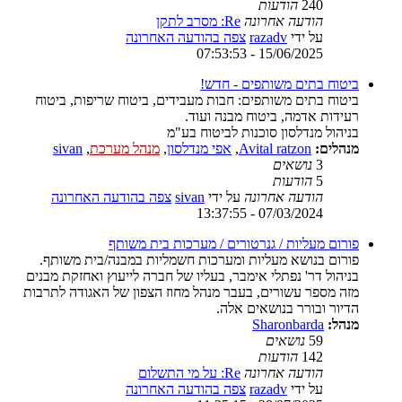
240
הודעות
הודעה אחרונה
Re: מסרב לתקן
על ידי
razadv
צפה בהודעה האחרונה
15/06/2025 - 07:53:53
ביטוח בתים משותפים - חדש!
ביטוח בתים משותפים: חבות מעבידים, ביטוח שריפות, ביטוח
רעידות אדמה, ביטוח מבנה ועוד.
בניהול מנדלסון סוכנות לביטוח בע"מ
מנהלים:
Avital ratzon
,
אפי מנדלסון
,
מנהל מערכת
,
sivan
3
נושאים
5
הודעות
הודעה אחרונה
על ידי
sivan
צפה בהודעה האחרונה
07/03/2024 - 13:37:55
פורום מעליות / גנרטורים / מערכות בית משותף
פורום בנושא מעליות ומערכות חשמליות במבנה/בית משותף.
בניהול דר' נפתלי אימבר, בעליו של חברה לייעוץ ואחזקת מבנים
מזה מספר עשורים, בעבר מנהל מחוז הצפון של האגודה לתרבות
הדיור ובורר בנושאים אלה.
מנהל:
Sharonbarda
59
נושאים
142
הודעות
הודעה אחרונה
Re: על מי התשלום
על ידי
razadv
צפה בהודעה האחרונה