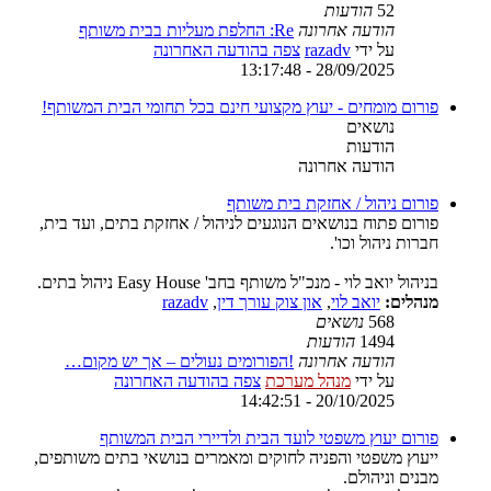
52
הודעות
הודעה אחרונה
Re: החלפת מעליות בבית משותף
על ידי
razadv
צפה בהודעה האחרונה
28/09/2025 - 13:17:48
פורום מומחים - יעוץ מקצועי חינם בכל תחומי הבית המשותף!
נושאים
הודעות
הודעה אחרונה
פורום ניהול / אחזקת בית משותף
פורום פתוח בנושאים הנוגעים לניהול / אחזקת בתים, ועד בית,
חברות ניהול וכו'.
בניהול יואב לוי - מנכ"ל משותף בחב' Easy House ניהול בתים.
מנהלים:
יואב לוי
,
און צוק עורך דין
,
razadv
568
נושאים
1494
הודעות
הודעה אחרונה
!הפורומים נעולים – אך יש מקום…
על ידי
מנהל מערכת
צפה בהודעה האחרונה
20/10/2025 - 14:42:51
פורום יעוץ משפטי לועד הבית ולדיירי הבית המשותף
ייעוץ משפטי והפניה לחוקים ומאמרים בנושאי בתים משותפים,
מבנים וניהולם.