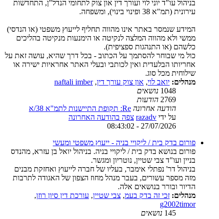
בניהול עו"ד יוני לוי ועורך דין און צוק לתחומי הנדל"ן, התחדשות
עירונית (תמ"א 38 ופינוי בינוי), ומשפחה.
המידע שנמסר באתר אינו מהווה תחליף לייעוץ משפטי (או הנדסי)
ממשי ולא מהווה המלצה לנקיטה או הימנעות מנקיטה בהליכים
כלשהם (או התנהגות ספציפית).
כול מי שבוחר להסתמך על הכתוב - בכל דרך שהיא, עושה זאת על
אחריותו הבלעדית ואין לכותבי ובעלי האתר אחראיות ישירה או
שילוחית מכל סוג.
מנהלים:
יואב לוי
,
און צוק עורך דין
,
naftali imber
1048
נושאים
2769
הודעות
הודעה אחרונה
Re: תקופת התיישנות לתמ"א 38/א
על ידי
razadv
צפה בהודעה האחרונה
27/07/2026 - 08:43:02
פורום בדק בית / ליקויי בניה - ייעוץ משפטי ומעשי
פורום בנושא בדק בית / ליקויי בניה. בניהול יואל בן עזרא, מהנדס
בניין ועו"ד צבי שטיין, נוטריון ומגשר.
בניהול דר' נפתלי אימבר, בעליו של חברה לייעוץ ואחזקת מבנים
מזה מספר עשורים, בעבר מנהל מחוז הצפון של האגודה לתרבות
הדיור ובורר בנושאים אלה.
מנהלים:
זכי זה בדק בעמ
,
צבי שטיין
,
עורכת דין סיון רוזן
,
g2002timor
145
נושאים