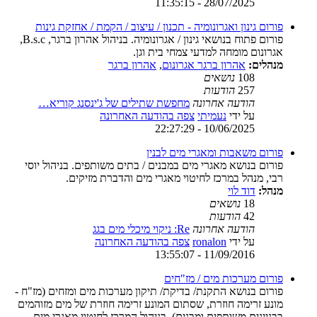
28/07/2025 - 11:35:15
פורום גינון ואגרונומיה - תכנון / עיצוב / הקמת / אחזקת גינות
פורום פתוח בנושאי גינון / אגרונומיה. בניהול אהרון ברגר, B.s.c,
אגרונום מומחה למדעי צמחי בית וגן.
מנהלים:
אהרון ברגר אגרונום
,
אהרון ברגר
108
נושאים
257
הודעות
הודעה אחרונה
מחפשת שתילים של ג'ינסנג קוריא…
על ידי
נעמיתי
צפה בהודעה האחרונה
10/06/2025 - 22:27:29
פורום משאבות ומאגרי מים לבנין
פורום בנושא מאגרי מים במבנים / בתים משותפים. בניהול יוסי
רבי, מנהל במרכז לחיטוי מאגרי מים והדברת מזיקים.
מנהל:
דוד לוי
18
נושאים
42
הודעות
הודעה אחרונה
Re: ניקוי מיכלי מים בגג
על ידי
ronalon
צפה בהודעה האחרונה
11/09/2016 - 13:55:07
פורום מערכות מים / מז"חים
פורום בנושא התקנת/ בדיקת/ תיקון מערכות מים ומזחים (מז"ח -
מונע זרימה חוזרת, שסתום המונע זרימה חוזרת של מים מזוהמים
בבניינים משותפים ומבנים). בניהול המרכז לחיטוי מאגרי מים.