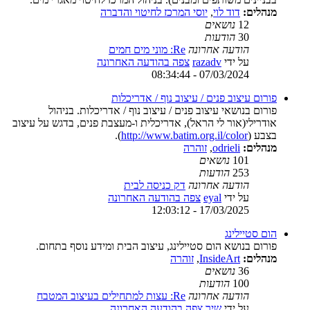
מנהלים:
דוד לוי
,
יוסי המרכז לחיטוי והדברה
12
נושאים
30
הודעות
הודעה אחרונה
Re: מוני מים חמים
על ידי
razadv
צפה בהודעה האחרונה
07/03/2024 - 08:34:44
פורום עיצוב פנים / עיצוב נוף / אדריכלות
פורום בנושאי עיצוב פנים / עיצוב נוף / אדריכלות. בניהול
אודרילי(אור לי הראל), אדריכלית ו-מעצבת פנים, בדגש על עיצוב
בצבע (
http://www.batim.org.il/color
).
מנהלים:
odrieli
,
זוהרה
101
נושאים
253
הודעות
הודעה אחרונה
דק כניסה לבית
על ידי
eyal
צפה בהודעה האחרונה
17/03/2025 - 12:03:12
הום סטיילינג
פורום בנושא הום סטיילינג, עיצוב הבית ומידע נוסף בתחום.
מנהלים:
InsideArt
,
זוהרה
36
נושאים
100
הודעות
הודעה אחרונה
Re: עצות למתחילים בעיצוב המטבח
על ידי
שיר
צפה בהודעה האחרונה