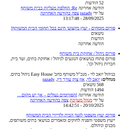
52
הודעות
הודעה אחרונה
Re: החלפת מעליות בבית משותף
על ידי
razadv
צפה בהודעה האחרונה
28/09/2025 - 13:17:48
פורום מומחים - יעוץ מקצועי חינם בכל תחומי הבית המשותף!
נושאים
הודעות
הודעה אחרונה
פורום ניהול / אחזקת בית משותף
פורום פתוח בנושאים הנוגעים לניהול / אחזקת בתים, ועד בית,
חברות ניהול וכו'.
בניהול יואב לוי - מנכ"ל משותף בחב' Easy House ניהול בתים.
מנהלים:
יואב לוי
,
און צוק עורך דין
,
razadv
568
נושאים
1494
הודעות
הודעה אחרונה
!הפורומים נעולים – אך יש מקום…
על ידי
מנהל מערכת
צפה בהודעה האחרונה
20/10/2025 - 14:42:51
פורום יעוץ משפטי לועד הבית ולדיירי הבית המשותף
ייעוץ משפטי והפניה לחוקים ומאמרים בנושאי בתים משותפים,
מבנים וניהולם.