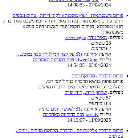
07/04/2024 - 14:08:53
פורום משכנתאות - יעוץ משכנתא לקוני דירות , בתים ונכסים
חדש! פורום משכנתאות בניהול מאיר וידר - יועץ משכנתאות ובודק
תנאי משכנתא, בפורום תקבלו יעוץ ראשוני חינם בנושא
משכנתאות
מנהלים:
מאיר-וידר
,
zeevnegev
26
נושאים
62
הודעות
הודעה אחרונה
Re: על קצה המזלג לחיסכון במשכ…
על ידי
OwenGrant
צפה בהודעה האחרונה
03/04/2024 - 14:54:35
פורום הדברה / הרחקת יונים
פורום פתוח בנושא הדברה בניהול יוסי רבי,
מנהל במרכז לחיטוי מאגרי מים והדברת מזיקים.
מנהלים:
שמחון הרוש
,
דודי יפרח
57
נושאים
163
הודעות
הודעה אחרונה
Re: לשלשת יונים בחניה
על ידי
razadv
צפה בהודעה האחרונה
11/09/2025 - 14:13:07
פורום הדברה אלקטרונית - הדברת-הרחקת מזיקים / יונים /
עטלפים