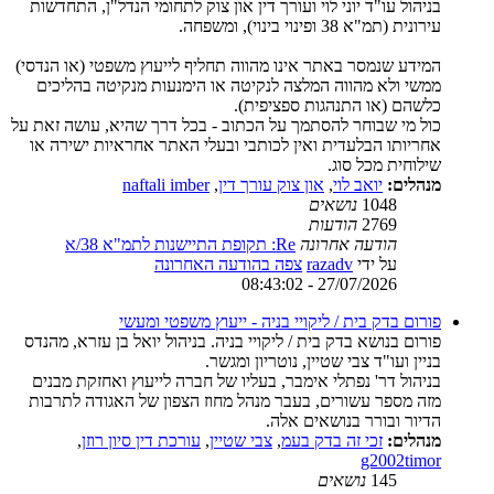
בניהול עו"ד יוני לוי ועורך דין און צוק לתחומי הנדל"ן, התחדשות
עירונית (תמ"א 38 ופינוי בינוי), ומשפחה.
המידע שנמסר באתר אינו מהווה תחליף לייעוץ משפטי (או הנדסי)
ממשי ולא מהווה המלצה לנקיטה או הימנעות מנקיטה בהליכים
כלשהם (או התנהגות ספציפית).
כול מי שבוחר להסתמך על הכתוב - בכל דרך שהיא, עושה זאת על
אחריותו הבלעדית ואין לכותבי ובעלי האתר אחראיות ישירה או
שילוחית מכל סוג.
מנהלים:
יואב לוי
,
און צוק עורך דין
,
naftali imber
1048
נושאים
2769
הודעות
הודעה אחרונה
Re: תקופת התיישנות לתמ"א 38/א
על ידי
razadv
צפה בהודעה האחרונה
27/07/2026 - 08:43:02
פורום בדק בית / ליקויי בניה - ייעוץ משפטי ומעשי
פורום בנושא בדק בית / ליקויי בניה. בניהול יואל בן עזרא, מהנדס
בניין ועו"ד צבי שטיין, נוטריון ומגשר.
בניהול דר' נפתלי אימבר, בעליו של חברה לייעוץ ואחזקת מבנים
מזה מספר עשורים, בעבר מנהל מחוז הצפון של האגודה לתרבות
הדיור ובורר בנושאים אלה.
מנהלים:
זכי זה בדק בעמ
,
צבי שטיין
,
עורכת דין סיון רוזן
,
g2002timor
145
נושאים