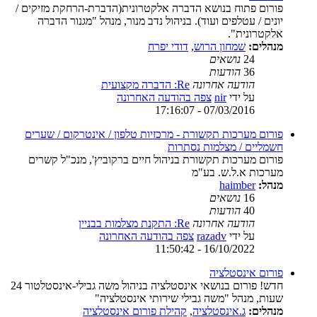
פורום פתוח בנושא הדברה אלקטרונית(הדברת-הרחקת מזיקים /
יונים / עטלפים ועוד). בניהול נדב מנור, מנהל "מגנור הדברה
אלקטרונית".
מנהלים:
שמחון הרוש
,
דודי יפרח
24
נושאים
36
הודעות
הודעה אחרונה
Re: הדברה מקצועית
על ידי
nir
צפה בהודעה האחרונה
07/03/2016 - 17:16:07
פורום מערכות תקשורת - מרכזיות טלפון / אינטרקום / שערים
חשמליים / מצלמות נסתרות
פורום מערכות תקשורת בניהול חיים ברקוביץ', מנכ"ל קשרים
מערכות א.ל.ש. בע"מ
מנהל:
haimber
16
נושאים
40
הודעות
הודעה אחרונה
Re: התקנת מצלמות בבניין
על ידי
razadv
צפה בהודעה האחרונה
16/10/2022 - 11:50:42
פורום אינסטלציה
חדש! פורום בנושאי אינסטלציה בניהול משה גבילי-אינסטלטור 24
שעות, מנהל "משה גבילי שירותי אינסטלציה"
מנהלים:
ג.אינסטלציה
,
קהילת פורום אינסטלציה