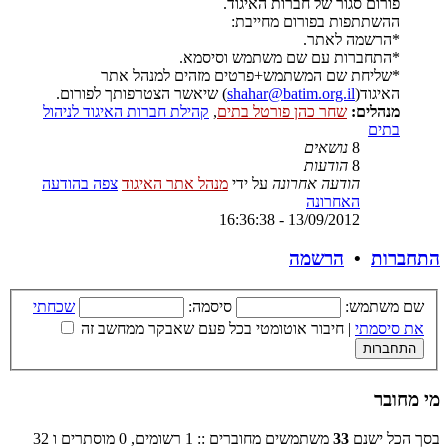
פורום סגור של חברות האיגוד.
ההשתתפות בפורום מחייבת:
*הרשמה לאתר.
*התחברות עם שם משתמש וסיסמא.
*שליחת שם המשתמש+פרטים מזהים למנהל אתר
האיגוד(
shahar@batim.org.il
) שיאשר הצטרפותך לפורום.
מנהלים:
שחר כהן פורטל בתים
,
קהילת חברות האיגוד לניהול
בתים
8
נושאים
8
הודעות
הודעה אחרונה
על ידי
מנהל אתר האיגוד
צפה בהודעה
האחרונה
13/09/2012 - 16:36:38
התחברות
•
הרשמה
שם משתמש:
סיסמה:
שכחתי
את סיסמתי
|
חיבור אוטומטי בכל פעם שאבקר ממחשב זה
מי מחובר
בסך הכל ישנם
33
משתמשים מחוברים :: 1 רשומים, 0 מוסתרים ו 32