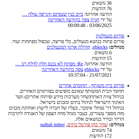
36
נושאים
76
הודעות
הודעה אחרונה
ביוב בנין שנסתם והגי'פה עולה …
על ידי
חגית
צפה בהודעה האחרונה
03/06/2025 - 00:00:48
פורום מנעולנות
פורום פתוח בנושא מנעולים, כלי פריצה, שכפול מפתחות ועוד.
מנהלים:
eblocks
,
קהילת ארגון המנעולנים
6
נושאים
15
הודעות
הודעה אחרונה
Re: מפתח לא נכנס חלק לדלת רב …
על ידי
eblocks
צפה בהודעה האחרונה
21/07/2021 - 10:37:04
פורום בית משותף - תחומים אחרים
תחומי הבית המשותף שאינם מופיעים בפורומים האחרים.
בניהול צוות האתר(שחר מערכות מידע ופיתוח אתרים) וועד
האיגוד הישראלי לניהול בתים ומבנים בישראל.
בניהול דר' נפתלי אימבר, בעליו של חברה לייעוץ ואחזקת מבנים
מזה מספר עשורים, בעבר מנהל מחוז הצפון של האגודה לתרבות
הדיור ובורר בנושאים אלה.
מנהלים:
שחר כהן פורטל בתים
,
naftali imber
74
נושאים
172
הודעות