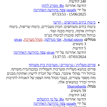
240
הודעות
הודעה אחרונה
Re: מסרב לתקן
על ידי
razadv
צפה בהודעה האחרונה
15/06/2025 - 07:53:53
ביטוח בתים משותפים - חדש!
ביטוח בתים משותפים: חבות מעבידים, ביטוח שריפות, ביטוח
רעידות אדמה, ביטוח מבנה ועוד.
בניהול מנדלסון סוכנות לביטוח בע"מ
מנהלים:
Avital ratzon
,
אפי מנדלסון
,
מנהל מערכת
,
sivan
3
נושאים
5
הודעות
הודעה אחרונה
על ידי
sivan
צפה בהודעה האחרונה
07/03/2024 - 13:37:55
פורום מעליות / גנרטורים / מערכות בית משותף
פורום בנושא מעליות ומערכות חשמליות במבנה/בית משותף.
בניהול דר' נפתלי אימבר, בעליו של חברה לייעוץ ואחזקת מבנים
מזה מספר עשורים, בעבר מנהל מחוז הצפון של האגודה לתרבות
הדיור ובורר בנושאים אלה.
מנהל:
Sharonbarda
59
נושאים
142
הודעות
הודעה אחרונה
Re: על מי התשלום
על ידי
razadv
צפה בהודעה האחרונה