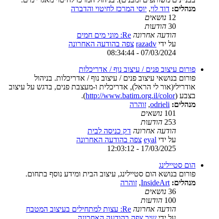
מנהלים:
דוד לוי
,
יוסי המרכז לחיטוי והדברה
12
נושאים
30
הודעות
הודעה אחרונה
Re: מוני מים חמים
על ידי
razadv
צפה בהודעה האחרונה
07/03/2024 - 08:34:44
פורום עיצוב פנים / עיצוב נוף / אדריכלות
פורום בנושאי עיצוב פנים / עיצוב נוף / אדריכלות. בניהול
אודרילי(אור לי הראל), אדריכלית ו-מעצבת פנים, בדגש על עיצוב
בצבע (
http://www.batim.org.il/color
).
מנהלים:
odrieli
,
זוהרה
101
נושאים
253
הודעות
הודעה אחרונה
דק כניסה לבית
על ידי
eyal
צפה בהודעה האחרונה
17/03/2025 - 12:03:12
הום סטיילינג
פורום בנושא הום סטיילינג, עיצוב הבית ומידע נוסף בתחום.
מנהלים:
InsideArt
,
זוהרה
36
נושאים
100
הודעות
הודעה אחרונה
Re: עצות למתחילים בעיצוב המטבח
על ידי
שיר
צפה בהודעה האחרונה