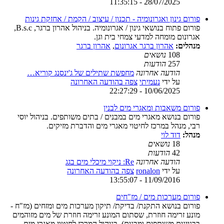
28/07/2025 - 11:35:15
פורום גינון ואגרונומיה - תכנון / עיצוב / הקמת / אחזקת גינות
פורום פתוח בנושאי גינון / אגרונומיה. בניהול אהרון ברגר, B.s.c,
אגרונום מומחה למדעי צמחי בית וגן.
מנהלים:
אהרון ברגר אגרונום
,
אהרון ברגר
108
נושאים
257
הודעות
הודעה אחרונה
מחפשת שתילים של ג'ינסנג קוריא…
על ידי
נעמיתי
צפה בהודעה האחרונה
10/06/2025 - 22:27:29
פורום משאבות ומאגרי מים לבנין
פורום בנושא מאגרי מים במבנים / בתים משותפים. בניהול יוסי
רבי, מנהל במרכז לחיטוי מאגרי מים והדברת מזיקים.
מנהל:
דוד לוי
18
נושאים
42
הודעות
הודעה אחרונה
Re: ניקוי מיכלי מים בגג
על ידי
ronalon
צפה בהודעה האחרונה
11/09/2016 - 13:55:07
פורום מערכות מים / מז"חים
פורום בנושא התקנת/ בדיקת/ תיקון מערכות מים ומזחים (מז"ח -
מונע זרימה חוזרת, שסתום המונע זרימה חוזרת של מים מזוהמים
בבניינים משותפים ומבנים). בניהול המרכז לחיטוי מאגרי מים.