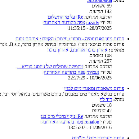
מנהל:
Sharonbarda
59
נושאים
142
הודעות
הודעה אחרונה
Re: על מי התשלום
על ידי
razadv
צפה בהודעה האחרונה
28/07/2025 - 11:35:15
פורום גינון ואגרונומיה - תכנון / עיצוב / הקמת / אחזקת גינות
פורום פתוח בנושאי גינון / אגרונומיה. בניהול אהרון ברגר, B.s.c, אגרונום מומחה למדעי צמחי בית וגן.
מנהלים:
אהרון ברגר אגרונום
,
אהרון ברגר
108
נושאים
257
הודעות
הודעה אחרונה
מחפשת שתילים של ג'ינסנג קוריא…
על ידי
נעמיתי
צפה בהודעה האחרונה
10/06/2025 - 22:27:29
פורום משאבות ומאגרי מים לבנין
פורום בנושא מאגרי מים במבנים / בתים משותפים. בניהול יוסי רבי, 
מנהל:
דוד לוי
18
נושאים
42
הודעות
הודעה אחרונה
Re: ניקוי מיכלי מים בגג
על ידי
ronalon
צפה בהודעה האחרונה
11/09/2016 - 13:55:07
פורום מערכות מים / מז"חים