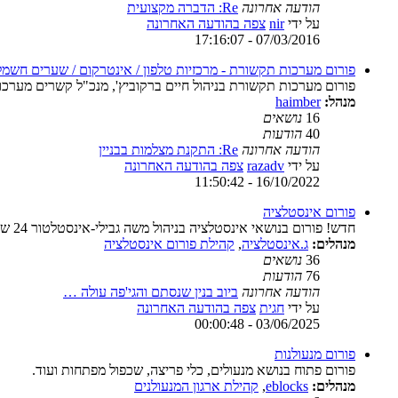
הודעה אחרונה
Re: הדברה מקצועית
על ידי
nir
צפה בהודעה האחרונה
07/03/2016 - 17:16:07
פורום מערכות תקשורת - מרכזיות טלפון / אינטרקום / שערים חשמל
פורום מערכות תקשורת בניהול חיים ברקוביץ', מנכ"ל קשרים מערכו
מנהל:
haimber
16
נושאים
40
הודעות
הודעה אחרונה
Re: התקנת מצלמות בבניין
על ידי
razadv
צפה בהודעה האחרונה
16/10/2022 - 11:50:42
פורום אינסטלציה
חדש! פורום בנושאי אינסטלציה בניהול משה גבילי-אינסטלטור 24 שעות, מנהל "משה גבילי שירותי אינסטלציה"
מנהלים:
ג.אינסטלציה
,
קהילת פורום אינסטלציה
36
נושאים
76
הודעות
הודעה אחרונה
ביוב בנין שנסתם והגי'פה עולה …
על ידי
חגית
צפה בהודעה האחרונה
03/06/2025 - 00:00:48
פורום מנעולנות
פורום פתוח בנושא מנעולים, כלי פריצה, שכפול מפתחות ועוד.
מנהלים:
eblocks
,
קהילת ארגון המנעולנים