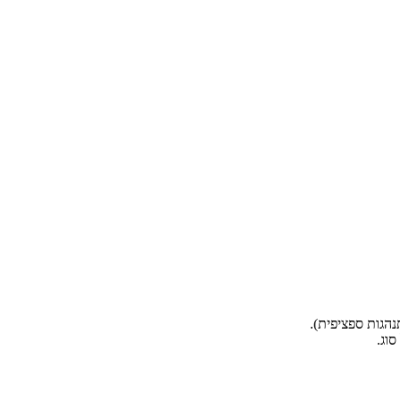
הגות ספציפית).
וג.