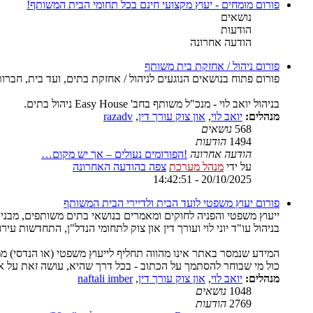
פורום מומחים - יעוץ מקצועי חינם בכל תחומי הבית המשותף!
נושאים
הודעות
הודעה אחרונה
פורום ניהול / אחזקת בית משותף
פורום פתוח בנושאים הנוגעים לניהול / אחזקת בתים, ועד בית, חברות נ
בניהול יואב לוי - מנכ"ל משותף בחב' Easy House ניהול בתים.
מנהלים:
יואב לוי
,
און צוק עורך דין
,
razadv
568
נושאים
1494
הודעות
הודעה אחרונה
!הפורומים נעולים – אך יש מקום…
על ידי
מנהל מערכת
צפה בהודעה האחרונה
20/10/2025 - 14:42:51
פורום יעוץ משפטי לועד הבית ולדיירי הבית המשותף
ייעוץ משפטי והפניה לחוקים ומאמרים בנושאי בתים משותפים, מבנים
בניהול עו"ד יוני לוי ועורך דין און צוק לתחומי הנדל"ן, התחדשות עירונית (תמ"א 38 ופינוי 
המידע שנמסר באתר אינו מהווה תחליף לייעוץ משפטי (או הנדסי) מ
כול מי שבוחר להסתמך על הכתוב - בכל דרך שהיא, עושה זאת על אחר
מנהלים:
יואב לוי
,
און צוק עורך דין
,
naftali imber
1048
נושאים
2769
הודעות