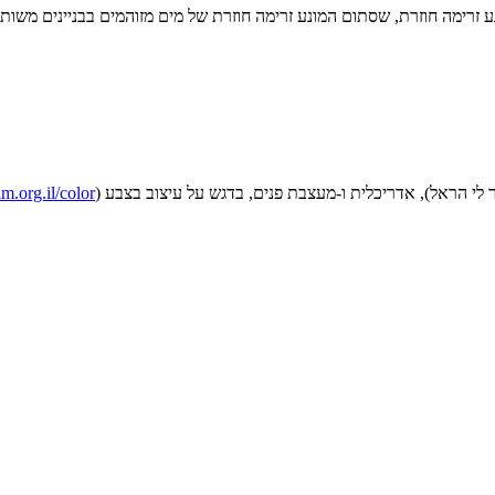
 זרימה חוזרת, שסתום המונע זרימה חוזרת של מים מזוהמים בבניינים משותפי
אור לי הראל), אדריכלית ו-מעצבת פנים, בדגש על עיצוב בצבע (
m.org.il/color