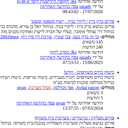
הודעה אחרונה
Re: תקופת התיישנות לתמ"א 38/א
על ידי
razadv
צפה בהודעה האחרונה
27/07/2026 - 08:43:02
פורום בדק בית / ליקויי בניה - ייעוץ משפטי ומעשי
פורום בנושא בדק בית / ליקויי בניה. בניהול יואל בן עזרא, מהנדס בניין
בניהול דר' נפתלי אימבר, בעליו של חברה לייעוץ ואחזקת מבנים מזה
מנהלים:
זכי זה בדק בעמ
,
צבי שטיין
,
עורכת דין סיון רוזן
,
g2002timor
145
נושאים
240
הודעות
הודעה אחרונה
Re: מסרב לתקן
על ידי
razadv
צפה בהודעה האחרונה
15/06/2025 - 07:53:53
ביטוח בתים משותפים - חדש!
ביטוח בתים משותפים: חבות מעבידים, ביטוח שריפות, ביטוח רעידות
בניהול מנדלסון סוכנות לביטוח בע"מ
מנהלים:
Avital ratzon
,
אפי מנדלסון
,
מנהל מערכת
,
sivan
3
נושאים
5
הודעות
הודעה אחרונה
על ידי
sivan
צפה בהודעה האחרונה
07/03/2024 - 13:37:55
פורום מעליות / גנרטורים / מערכות בית משותף
פורום בנושא מעליות ומערכות חשמליות במבנה/בית משותף. בניהול ד