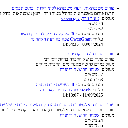
פורום משכנתאות - יעוץ משכנתא לקוני דירות , בתים ונכסים
חדש! פורום משכנתאות בניהול מאיר וידר - יועץ משכנתאות ובודק 
מנהלים:
מאיר-וידר
,
zeevnegev
26
נושאים
62
הודעות
הודעה אחרונה
Re: על קצה המזלג לחיסכון במשכ…
על ידי
OwenGrant
צפה בהודעה האחרונה
03/04/2024 - 14:54:35
פורום הדברה / הרחקת יונים
פורום פתוח בנושא הדברה בניהול יוסי רבי,
מנהל במרכז לחיטוי מאגרי מים והדברת מזיקים.
מנהלים:
שמחון הרוש
,
דודי יפרח
57
נושאים
163
הודעות
הודעה אחרונה
Re: לשלשת יונים בחניה
על ידי
razadv
צפה בהודעה האחרונה
11/09/2025 - 14:13:07
פורום הדברה אלקטרונית - הדברת-הרחקת מזיקים / יונים / עטלפים
פורום פתוח בנושא הדברה אלקטרונית(הדברת-הרחקת מזיקים / יונים /
מנהלים:
שמחון הרוש
,
דודי יפרח
24
נושאים
36
הודעות