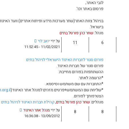
ה
א
ח
ר
ערכות מידע ופיתוח אתרים) וועד האיגוד הישראלי לניהול בתים ומבנים
ו
נ
תים
ה
צ
על ידי
יואב לוי
פ
11/02/2021 - 11:52:45
ה
ב
וד הישראלי לניהול בתים
ה
יגוד.
ו
בת:
ד
ע
ש וסיסמא.
ה
טים מזהים למנהל אתר האיגוד(
shahar@batim.org.il
) שיאשר
ה
א
בתים
,
קהילת חברות האיגוד לניהול בתים
ח
ר
צ
על ידי
מנהל אתר האיגוד
ו
פ
13/09/2012 - 16:36:38
נ
ה
ה
ב