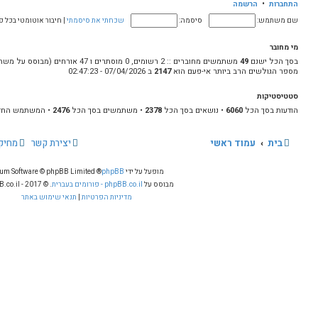
ה
שכחתי את סיסמתי
|
חיבור אוטומטי בכל פעם שאבקר ממחשב זה
ו
ד
ע
ה
2
ב 07/04/2026 - 02:47:23
ה
א
ח
237
• משתמשים בסך הכל
2476
• המשתמש החדש ביותר
RGLe
ר
ו
יצירת קשר
מחיקת עוגיות
כל הזמנים הם
UTC+02:00
נ
ה
ופעל על ידי
phpBB
® Forum Software © phpBB Limited
ס על
phpBB.co.il - פורומים בעברית
. © 2017 - phpBB.co.il.
מדיניות הפרטיות
|
תנאי שימוש באתר