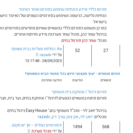
ש
ת שימוש בפורום ואתר האיגוד
ימוש בפורומים השונים של האיגוד הישראלי לניהול בתים ומבנים
לי בנושאים שאינם מופיעים בפורומים האחרים.
חר מערכות מידע ופיתוח אתרים.
תים
Re: החלפת מעליות בבית משותף
צ
על ידי
razadv
פ
28/09/2025 - 13:17:48
ה
ב
ם בכל תחומי הבית המשותף!
ה
הודעה אחרונה
ו
ד
ית משותף
ע
עים לניהול / אחזקת בתים, ועד בית, חברות ניהול וכו'.
ה
ה
Easy Ho ניהול בתים.
א
 עורך דין
,
razadv
ח
!הפורומים נעולים – אך יש מקום…
ר
צ
על ידי
מנהל מערכת
ו