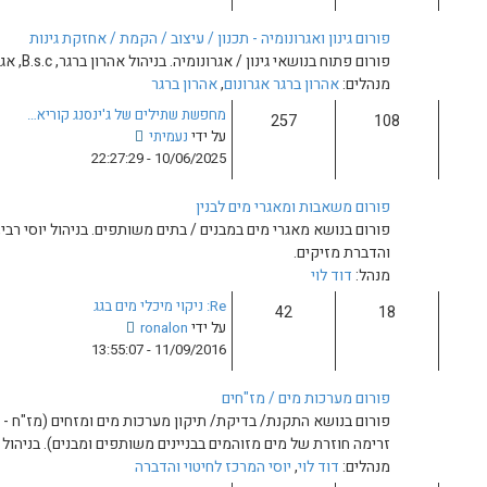
ה
ר
ב
ו
 תכנון / עיצוב / הקמת / אחזקת גינות
ה
נ
ול אהרון ברגר, B.s.c, אגרונום מומחה למדעי צמחי בית וגן.
ו
ה
נום
,
אהרון ברגר
ד
מחפשת שתילים של ג'ינסנג קוריא…
ע
צ
על ידי
נעמיתי
ה
פ
10/06/2025 - 22:27:29
ה
ה
א
ב
ם לבנין
ח
ה
ר
מבנים / בתים משותפים. בניהול יוסי רבי, מנהל במרכז לחיטוי מאגרי מים
ו
ו
ד
נ
ע
ה
Re: ניקוי מיכלי מים בגג
ה
צ
על ידי
ronalon
ה
פ
11/09/2016 - 13:55:07
א
ה
ח
ב
ר
חים
ה
ו
קת/ תיקון מערכות מים ומזחים (מז"ח - מונע זרימה חוזרת, שסתום המונע
ו
נ
המים בבניינים משותפים ומבנים). בניהול המרכז לחיטוי מאגרי מים.
ד
ה
רכז לחיטוי והדברה
ע