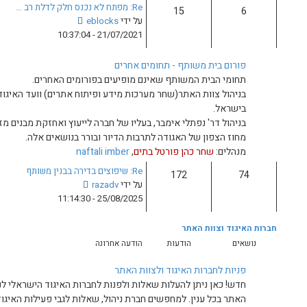
Re: מפתח לא נכנס חלק לדלת רב …
ע
צ
על ידי
eblocks
ה
פ
21/07/2021 - 10:37:04
ה
ה
א
ב
מים אחרים
ח
ה
ר
נם מופיעים בפורומים האחרים.
ו
ו
ערכות מידע ופיתוח אתרים) וועד האיגוד הישראלי לניהול בתים ומבנים
ד
נ
ע
ה
, בעליו של חברה לייעוץ ואחזקת מבנים מזה מספר עשורים, בעבר מנהל
ה
תרבות הדיור ובורר בנושאים אלה.
ה
בתים
,
naftali imber
א
Re: שיפוצים בדירה בבנין משותף
ח
צ
על ידי
razadv
ר
פ
25/08/2025 - 11:14:30
ו
ה
נ
ב
ה
ה
הודעה אחרונה
ו
ד
צוות האתר
ע
אלות ולפנות לחברות האיגוד הישראלי לניהול בתים ומבנים בישראל ולצוות
ה
 חברת ניהול, שאלות לגבי פעילות האיגוד, איך מצטרפים לאיגוד, משוב