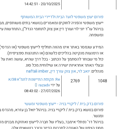
פ
20/10/2025 - 14:42:51
נ
ה
ה
ב
הבית ולדיירי הבית המשותף
ה
קים ומאמרים בנושאי בתים משותפים, מבנים וניהולם.
ו
בניהול עו"ד יוני לוי ועורך דין און צוק לתחומי הנדל"ן, התחדשות עירונית (תמ"א 38 ופינוי בינוי),
ד
ע
ה
 מהווה תחליף לייעוץ משפטי (או הנדסי) ממשי ולא מהווה המלצה לנקיטה
ה
יכים כלשהם (או התנהגות ספציפית).
א
 הכתוב - בכל דרך שהיא, עושה זאת על אחריותו הבלעדית ואין לכותבי
ח
רה או שילוחית מכל סוג.
ר
 עורך דין
,
naftali imber
ו
נ
Re: תקופת התיישנות לתמ"א 38/א
ה
צ
על ידי
razadv
פ
27/07/2026 - 08:43:02
ה
ב
בניה - ייעוץ משפטי ומעשי
ה
קויי בניה. בניהול יואל בן עזרא, מהנדס בניין ועו"ד צבי שטיין, נוטריון
ו
ד
, בעליו של חברה לייעוץ ואחזקת מבנים מזה מספר עשורים, בעבר מנהל
ע
תרבות הדיור ובורר בנושאים אלה.