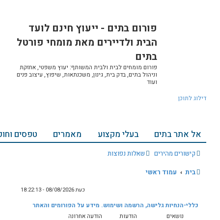
ח
ח
 - ייעוץ חינם לועד
י
י
פ
פ
רים מאת מומחי פורטל
ו
ו
ש
ש
מ
ת
 ולבית המשותף: יעוץ משפטי, אחזקת
ק
ת, גינון, משכנתאות, שיפוץ, עיצוב פנים
ד
ם
צוע
מאמרים
טפסים וחוקים
אודות ויצירת קשר
ת
הרשמה
התחברות
ח
י
כעת 08/08/2026 - 18:22:13
פ
וש. מידע על הפורומים והאתר
ו
הודעה אחרונה