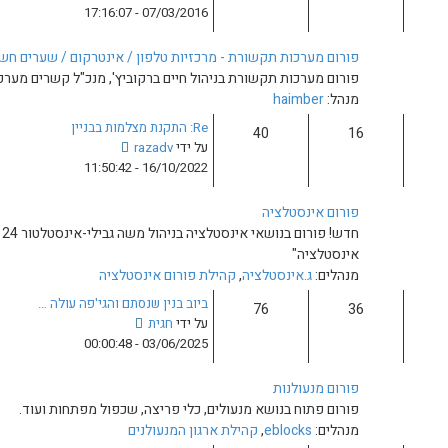
פ
07/03/2016 - 17:16:07
א
ה
ח
ב
ר
 מרכזיות טלפון / אינטרקום / שערים חשמליים / מצלמות נסתרות
ה
ו
יהול חיים ברקוביץ', מנכ"ל קשרים מערכות א.ל.ש. בע"מ
ו
נ
ד
ה
Re: התקנת מצלמות בבניין
ע
צ
על ידי
razadv
ה
פ
16/10/2022 - 11:50:42
ה
ה
א
ב
ח
ה
ר
חדש! פורום בנושאי אינסטלציה בניהול משה גבילי-אינסטלטור 24 שעות, מנהל "משה גבילי שירותי
ו
ו
ד
נ
ילת פורום אינסטלציה
ע
ה
ביוב בנין שנסתם והגי'פה עולה …
ה
צ
על ידי
חגית
ה
פ
03/06/2025 - 00:00:48
א
ה
ח
ב
ר
ה
ו
ים, כלי פריצה, שכפול מפתחות ועוד.
ו
נ
ארגון המנעולנים
ד
ה