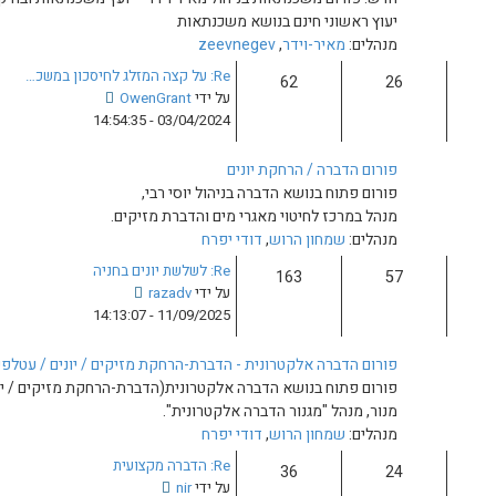
ו
ו
א משכנתאות
ד
נ
zeevne
ע
ה
Re: על קצה המזלג לחיסכון במשכ…
ה
צ
על ידי
OwenGrant
ה
פ
03/04/2024 - 14:54:35
א
ה
ח
ב
ר
נים
ה
ו
בניהול יוסי רבי,
ו
נ
י מים והדברת מזיקים.
ד
ה
די יפרח
ע
Re: לשלשת יונים בחניה
ה
צ
על ידי
razadv
ה
פ
11/09/2025 - 14:13:07
א
ה
ח
ב
ר
- הדברת-הרחקת מזיקים / יונים / עטלפים
ה
ו
 אלקטרונית(הדברת-הרחקת מזיקים / יונים / עטלפים ועוד). בניהול נדב
ו
נ
ה אלקטרונית".
ד
ה
די יפרח
ע
Re: הדברה מקצועית
ה
צ
על ידי
nir
ה