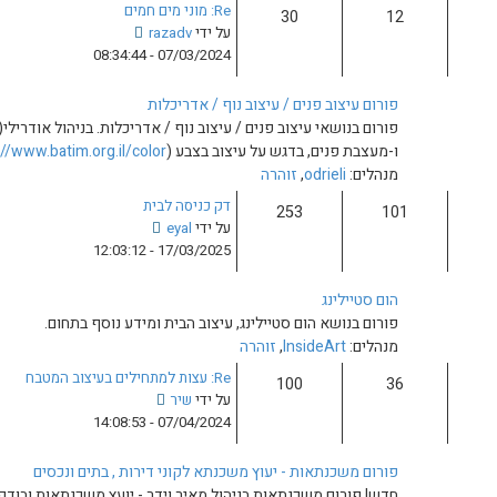
Re: מוני מים חמים
ה
צ
על ידי
razadv
ה
פ
07/03/2024 - 08:34:44
א
ה
ח
ב
ר
ב נוף / אדריכלות
ה
ו
 / עיצוב נוף / אדריכלות. בניהול אודרילי(אור לי הראל), אדריכלית
ו
נ
עיצוב בצבע (
http://www.batim.org.il/color
).
ד
ה
ע
דק כניסה לבית
ה
צ
על ידי
eyal
ה
פ
17/03/2025 - 12:03:12
א
ה
ח
ב
ר
ה
ו
ג, עיצוב הבית ומידע נוסף בתחום.
ו
נ
ה
ד
ה
Re: עצות למתחילים בעיצוב המטבח
ע
צ
על ידי
שיר
ה
פ
07/04/2024 - 14:08:53
ה
ה
א
ב
ח
משכנתא לקוני דירות , בתים ונכסים
ה
ר
ניהול מאיר וידר - יועץ משכנתאות ובודק תנאי משכנתא, בפורום תקבלו