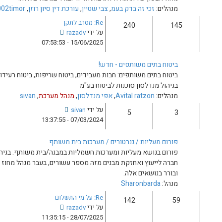
ה
,
צבי שטיין
,
עורכת דין סיון רוזן
,
g2002timor
ה
Re: מסרב לתקן
א
צ
על ידי
razadv
ח
פ
15/06/2025 - 07:53:53
ר
ה
ו
ב
נ
חדש!
ה
ה
ות מעבידים, ביטוח שריפות, ביטוח רעידות אדמה, ביטוח מבנה ועוד.
ו
לביטוח בע"מ
ד
אפי מנדלסון
,
מנהל מערכת
,
sivan
ע
צ
על ידי
sivan
ה
פ
07/03/2024 - 13:37:55
ה
ה
א
ב
ח
ם / מערכות בית משותף
ה
ר
רכות חשמליות במבנה/בית משותף. בניהול דר' נפתלי אימבר, בעליו של
ו
ו
נים מזה מספר עשורים, בעבר מנהל מחוז הצפון של האגודה לתרבות הדיור
ד
נ
ע
ה
ה
Re: על מי התשלום
ה
צ
על ידי
razadv
א
פ
28/07/2025 - 11:35:15
ח