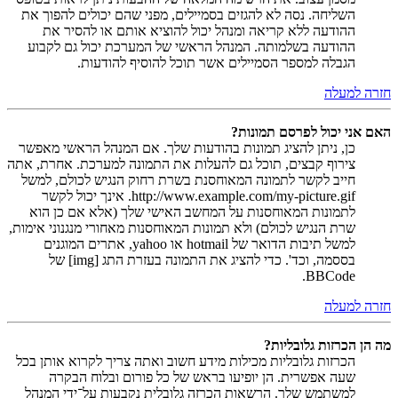
השליחה. נסה לא להגזים בסמיילים, מפני שהם יכולים להפוך את
ההודעה ללא קריאה ומנהל יכול להוציא אותם או להסיר את
ההודעה בשלמותה. המנהל הראשי של המערכת יכול גם לקבוע
הגבלה למספר הסמיילים אשר תוכל להוסיף להודעות.
חזרה למעלה
האם אני יכול לפרסם תמונות?
כן, ניתן להציג תמונות בהודעות שלך. אם המנהל הראשי מאפשר
צירוף קבצים, תוכל גם להעלות את התמונה למערכת. אחרת, אתה
חייב לקשר לתמונה המאוחסנת בשרת רחוק הנגיש לכולם, למשל
http://www.example.com/my-picture.gif. אינך יכול לקשר
לתמונות המאוחסנות על המחשב האישי שלך (אלא אם כן הוא
שרת הנגיש לכולם) ולא תמונות המאוחסנות מאחורי מנגנוני אימות,
למשל תיבות הדואר של hotmail או yahoo, אתרים המוגנים
בססמה, וכד'. כדי להציג את התמונה בעזרת התג [img] של
BBCode.
חזרה למעלה
מה הן הכרזות גלובליות?
הכרזות גלובליות מכילות מידע חשוב ואתה צריך לקרוא אותן בכל
שעה אפשרית. הן יופיעו בראש של כל פורום ובלוח הבקרה
למשתמש שלך. הרשאות הכרזה גלובלית נקבעות על־ידי המנהל