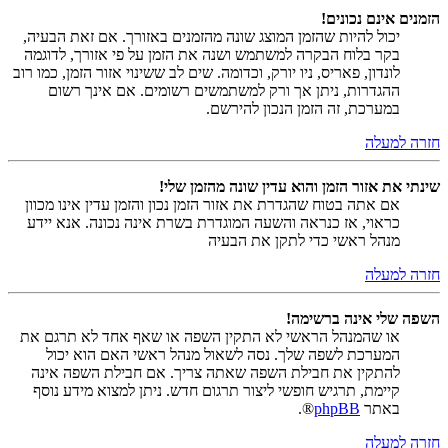
הזמנים אינם נכונים!
יכול להיות שהזמן המוצג שונה מהזמנים באזורך. אם זאת הבעיה,
בקר בלוח הבקרה למשתמש ושנה את הזמן על פי אזורך, לדוגמה
לונדון, פאריס, ניו יורק, וכדומה. שים לב ששינוי אזור הזמן, כמו רוב
ההגדרות, ניתן אך ורק למשתמשים רשומים. אם אינך רשום
במערכת, זה הזמן הנכון להירשם.
חזרה למעלה
שינתי את אזור הזמן והוא עדין שונה מהזמן שלי!
אם אתה בטוח שהגדרת את אזור הזמן נכון והזמן עדין אינו מכוון
כראוי, אז כנראה והשעה המוגדרת בשרת אינה נכונה. אנא יידע
מנהל ראשי כדי לתקן את הבעיה
חזרה למעלה
השפה שלי אינה ברשימה!
או שהמנהל הראשי לא התקין השפה או שאף אחד לא תרגם את
המערכת לשפה שלך. נסה לשאול מנהל ראשי האם הוא יכול
להתקין את חבילת השפה שאתה צריך. אם חבילת השפה אינה
קיימת, תרגיש חופשי ליצור תרגום חדש. ניתן למצוא מידע נוסף
באתר
phpBB
®.
חזרה למעלה