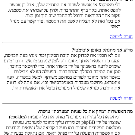
בלי פאניקה! אי אפשר לשחזר את הססמה שלך, אבל כן אפשר
לאפס אותה. בקר בדף ההתחברות ולחץ על
שכחתי את ססמתי
.
עקוב אחר ההוראות ותוכל להתחבר שוב תוך זמן קצר.
אם בכל זאת לא תצליח לאפס את הססמה, צור קשר עם מנהל
ראשי
חזרה למעלה
מדוע אני מתנתק באופן אוטומטי?
אם לא תסמן את לבדוק את תיבת הסימון
זכור אותי
בעת הכניסה,
המערכת תשאיר אותך מחובר רק לזמן שנקבע מראש. הדבר מונע
שימוש לרעה בחשבונך על ידי מישהו אחר. כדי להישאר מחובר,
סמן את התיבה במהלך ההתחברות. הפעולה הזו לא מומלצת
כאשר אתה מחובר לפורום במחשב משותף, למשל בספריה, קפה
אינטרנט, מחשבי מעבדות באוניברסיטה וכו׳. אם אתה לא רואה
את התיבה, כנראה שמנהל המערכת ביטל את האפשרות הזו.
חזרה למעלה
מה האפשרות “מחק את כל עוגיות המערכת” עושה?
"מחק את כל עוגיות המערכת" מוחק את כל העוגיות (cookies)
שנוצרו על ידי phpBB ושומרות עליך מחובר למערכת. עוגיות
ממלאות תפקידים נוספים כמו מעקב קריאה של נושאים והודעות
אם האפשרות הופעלה על ידי מנהל ראשי. אם נתקלת בבעיות של