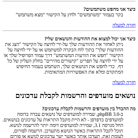
כיצד אני מחפש משתמשים?
בקר בעמוד “משתמשים” ולחץ על הקישור “מצא משתמש”
חזרה למעלה
כיצד אני יכול למצוא את ההודעות והנושאים שלי?
ניתן לאחזר את ההודעות שלך על-ידי לחיצה על הקישור "הצג את
ההודעות שלך" בתוך לוח הבקרה למשתמש או על ידי לחיצה על
הקישור "חפש את הודעות המשתמש" דרך עמוד הפרופיל שלך או
על ידי לחיצה על תפריט "קישורים מהירים" בחלק העליון של כל
דף. כדי לחפש את הנושאים שלך, השתמש בעמוד החיפוש
המתקדם ומלא את האפשרויות המתאימות.
חזרה למעלה
נושאים מועדפים והרשמות לקבלת עדכונים
מה ההבדל בין מועדפים והרשמות לקבלת עדכונים?
ב-phpBB 3.0, שמירה למועדפים של נושאים עבדה בדומה
למועדפים בדפדפן - לא היית מקבל התראות על עדכונים בנושאים.
החל מגרסה 3.1, שמירה למועדפים דומה יותר להרשמה לנושא.
תוכל לקבל התראות כאשר הנושא מתעדכן. הרשמה לפורום,
לעומת זאת, תעדכן אותך כאשר ישר עדכונים לנושא או פורום