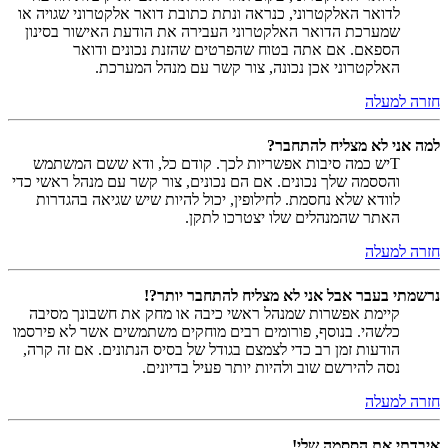
לדואר האלקטרוני, כנראה ונתת כתובת דואר אלקטרוני שגויה או
שמערכת הדואר האלקטרוני העבירה את הודעת האישור בסינון
הספאם. אם אתה בטוח שהפרטים שהזנת נכונים ודואר
האלקטרוני אכן נכונה, צור קשר עם מנהל המערכת.
חזרה למעלה
למה אני לא מצליח להתחבר?
Tיש כמה סיבות אפשריות לכך. קודם כל, ודא ששם המשתמש
והססמה שלך נכונים. אם הם נכונים, צור קשר עם מנהל ראשי כדי
לוודא שלא נחסמת. לחילופין, יכול להיות שיש שגיאה בהגדרות
האתר שהמנהלים שלו יצטרכו לתקן.
חזרה למעלה
נרשמתי בעבר אבל אני לא מצליח להתחבר יותר?!
קיימת אפשרות שמנהל ראשי כיבה או מחק את חשבונך מסיבה
כלשהי. בנוסף, פורומים רבים מוחקים משתמשים אשר לא פירסמו
הודעות זמן רב כדי לצמצם בגודל של בסיס הנתונים. אם זה קרה,
נסה להירשם שוב ולהיות יותר פעיל בדיונים.
חזרה למעלה
איבדתי את הססמה שלי!