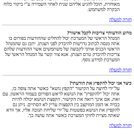
מאוחרת, תוכל להגיע אליהם שנית לאחר השמירה ע"י ביקור בלוח
הבקרה למשתמש.
חזרה למעלה
מדוע הודעותיי צריכות לקבל אישור?
המנהל הראשי של המערכת יכול להחליט שההודעות בפורום בו
אתה מנסה לכתוב נדרשות להיבדק לפני הצגתן. יתכן גם שהמנהל
הראשי הכניס אותך לקבוצה של משתמשים אשר ההודעות שלהם
צריכות להיבדק טרם הצגתן. אנא צור קשר על המנהל הראשי של
המערכת למידע נוסף.
חזרה למעלה
כיצד אני יכול להקפיץ את הודעתי?
על־ידי לחיצה על הקישור “הקפץ נושא” כאשר אתה צופה בו,
אתה יכול “להקפיץ” את הנושא לראש הפורום בעמוד הראשון. עם
זאת, אם אינך רואה את הקישור, הקפצת הנושא יכולה להיות
כבויה או הזמן המוקצב בין הקפצות עדיין לא הסתיים. ניתן גם
להקפיץ את הנושא בפשטות על־ידי שליחת תגובה אליו, אך וודא
שאתה מציית לחוקי המערכת כאשר אתה עושה כך.
חזרה למעלה