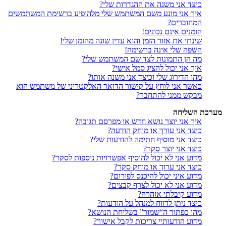
כיצד אני משנה את ההגדרות שלי?
איך אני מונע משם המשתמש שלי מלהופיע ברשימת המשתמשים
המחוברים?
הזמנים אינם נכונים!
שינתי את אזור הזמן והוא עדין שונה מהזמן שלי!
השפה שלי אינה ברשימה!
מה הן התמונות לצד שם המשתמש שלי?
איך אני יכול להציג סמל אישי?
מהו הדירוג שלי וכיצד אני משנה אותו?
כאשר אני לוחץ על קישור הדואר האלקטרוני של משתמש הוא
מבקש ממני להתחבר?
מערכת השליחה
איך אני יוצר נושא חדש או מפרסם תגובה?
כיצד אני עורך או מוחק הודעה?
כיצד אני מוסיף חתימה להודעות שלי?
כיצד אני יוצר סקר?
מדוע אני לא יכול להוסיף אפשרויות נוספות לסקר?
כיצד אני ערוך או מוחק סקר?
מדוע איני יכול להיכנס לפורום?
מדוע אני לא יכול לצרף קבצים?
מדוע קיבלתי אזהרה?
כיצד ניתן לדווח למנהל על הודעות?
מהו כפתור ה“שמור” בשליחת הנושא?
מדוע הודעותיי צריכות לקבל אישור?