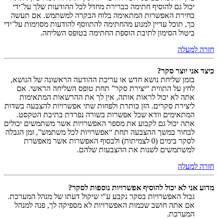
יכול גם להוסיף חתימה כברירת מחדל לכל ההודעות שלך על־ידי
בחירת האפשרות המתאימה בלוח הבקרה למשתמש. אם תעשה
כך, תוכל עדיין למנוע מהחתימה להתווסף להודעות מסוימות על־ידי
ביטול הסימון לתיבת הוספת החתימה בטופס השליחה.
חזרה למעלה
כיצד אני יוצר סקר?
בזמן שליחת נושא חדש או עריכת ההודעה הראשונה של הנושא,
לחץ על התווית “יצירת סקר” תחת טופס השליחה הראשי. אם
אתה לא יכול לראות אותה, אין לך את ההרשאות המתאימות
ליצירת סקרים. הזן כותרת ולפחות שתי אפשרויות להצבעה בשדות
המתאימים וודא שכל אפשרות בשורה נפרדת בתיבת הטקסט.
אתה יכול גם לקבוע את מספר האפשרויות אשר משתמשים יכולים
לבחור במשך ההצבעה תחת “אפשרויות לכל משתמש”, זמן הגבלה
לסקר בימים (0 לצמיתות) ולבסוף האפשרות אשר מאפשרת
למשתמשים לשנות את ההצבעות שלהם.
חזרה למעלה
מדוע אני לא יכול להוסיף אפשרויות נוספות לסקר?
גבול האפשרויות בסקר נקבע ע"י שיקול דעתו של מנהל המערכת.
אם אתה חושב שכמות האפשרויות לא מספיקה לך, פנה למנהל
המערכת.