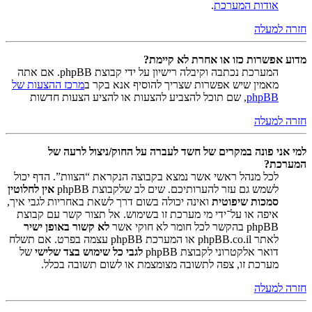
אודות המערכת
.
חזרה למעלה
מדוע אפשרות כזו או אחרת לא קיימת?
המערכת נכתבה וקיבלה רישיון על ידי קבוצת phpBB. אם אתה
מאמין שיש אפשרות שצריך להוסיף אנא בקר ב
מרכז ההצעות של
phpBB
, שם תוכל להצביע להצעות או להציע הצעות חדשות
חזרה למעלה
למי אני פונה במקרים של חשד לעברה על החוק/ניצול לרעה של
המערכת?
לכל מנהל ראשי אשר נמצא בקבוצה הנקראת “הצוות”. הדף יכול
לשמש גם עזר להערותיכם. שים לב שלקבוצת phpBB
אין לחלוטין
סמכות שיפוטית
ואינה יכולה בשום דרך לשאת באחריות לגבי איך,
איפה או על־ידי מי מערכת זו בשימוש. אל תצור קשר עם קבוצת
phpBB בהקשר לכל חומר לא חוקי אשר
לא קשור באופן ישיר
לאתר phpBB.co.il או המערכת phpBB עצמה בפרט. אם תשלח
דואר אלקטרוני לקבוצת phpBB
לגבי כל שימוש בצד שלישי
של
מערכת זו, צפה לתשובה מצומצמת או לשום תשובה בכלל.
חזרה למעלה