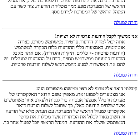
המערכת כיבה את ההודעות הפרטיות למערכת כולה, או המנהל
הראשי של המערכת מונע ממך משליחת הודעות. צור קשר עם
המנהל הראשי של המערכת למידע נוסף.
חזרה למעלה
אני ממשיך לקבל הודעות פרטיות לא רצויות!
אתה יכול למחוק הודעות פרטיות ממשתמש מסוים, בצורה
אוטומטית, באמצעות כללי ההודעות בלוח הבקרה למשתמש
(הודעות פרטיות -> כללים, תיקיות והגדרות). אם אתה מקבל
הודעות פוגעניות ממשתמש מסוים, דווח על ההודעות למנהלים. יש
להם את האפשרות למנוע מהמשתמש לשלוח הודעות פרטיות.
חזרה למעלה
קיבלתי דואר אלקטרוני לא רצוי ממישהו מהפורום הזה!
אנו מצטערים לשמוע זאת. מאפיין טופס הדואר האלקטרוני של
מערכת זו כולל אמצעי אבטחה כדי לנסות ולעקוב אחר משתמשים
אשר שולחים הודעות כאלו, כך שתוכל לשלוח הודעת דואר
אלקטרוני למנהל הראשי של המערכת עם העתק מלא של הודעה
זו. חשוב מאוד לכלול את הכותרות אשר מכילות את פרטי
המשתמש ששלח את ההודעה. המנהל הראשי יוכל לפעול אחר כך.
חזרה למעלה