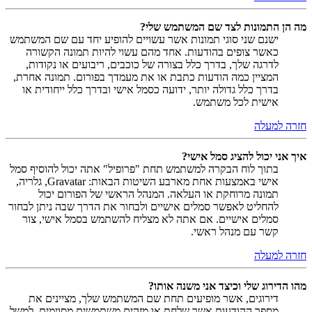
מה הן התמונות לצד שם המשתמש שלי?
ישנם שני סוגי תמונות אשר עשויים להופיע יחד עם שם המשתמש
כאשר צופים בהודעות. אחד מהם עשוי להיות תמונה הקשורה
לדרגה שלך, בדרך כלל בצורה של כוכבים, ריבועים או נקודות,
המציין כמה הודעות כתבת או את מעמדך בפורום. תמונה אחרת,
בדרך כלל גדולה יותר, ידועה כסמל אישי ובדרך כלל ייחודית או
אישית לכל משתמש.
חזרה למעלה
איך אני יכול להציג סמל אישי?
בתוך לוח הבקרה למשתמש תחת "פרופיל" אתה יכול להוסיף סמל
אישי באמצעות אחת מארבע השיטות הבאות: Gravatar, גלריה,
תמונה מרוחקת או העלאה. המנהל הראשי של הפורום יכול
להחליט לאפשר סמלים אישיים ולבחור את הדרך שבה ניתן לבחור
סמלים אישיים. אם אתה לא מצליח להשתמש בסמל אישי, צור
קשר עם מנהל ראשי.
חזרה למעלה
מהו הדירוג שלי וכיצד אני משנה אותו?
דירוגים, אשר מופיעים תחת שם המשתמש שלך, מציינים את
מספר ההודעות אשר שלחת או מזהים משתמשים מסוימים, למשל