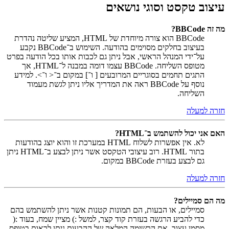
עיצוב טקסט וסוגי נושאים
מה זה BBCode?
BBCode הוא צורה מיוחדת של HTML, המציע שליטה נהדרת
בעיצוב בחלקים מסוימים בהודעה. השימוש ב־BBCode נקבע
על־ידי המנהל הראשי, אבל ניתן גם לכבות אותו בכל הודעה בפרט
מטופס השליחה. BBCode עצמו דומה במבנה ל־HTML, אך
התגים תחמים בסוגריים המרובעים [ ו־] במקום ב־< ו־>. למידע
נוסף על BBCode ראה את המדריך אליו ניתן לגשת מעמוד
השליחה.
חזרה למעלה
האם אני יכול להשתמש ב־HTML?
לא. אין אפשרות לשלוח HTML במערכת זו והוא יוצג בהודעות
בתור HTML. רוב עיצובי הטקסט אשר ניתן לבצע ב־HTML ניתן
גם לבצע בעזרת BBCode במקום.
חזרה למעלה
מה הם סמיילים?
סמיילים, או הבעות, הם תמונות קטנות אשר ניתן להשתמש בהם
כדי להביע הרגשה בעזרת קוד קצר, למשל :) מציין שמח, בעוד :(
מסמן עצוב. את הרשימה המלאה של ההבעות ניתן לראות בטופס