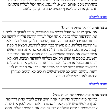
בתחתית מסכי פורום ונושא. לדוגמא: אתה יכול לשלוח נושאים
חדשים, אתה יכול לצרף קבצים להודעות, וכן הלאה.
חזרה למעלה
כיצד אני עורך או מוחק הודעה?
אם אינך מנהל או מנהל ראשי של המערכת, תוכל לערוך או למחוק
את ההודעות שלך בלבד. אתה יכול לערוך הודעה על־ידי לחיצה על
כפתור העריכה להודעה המיוחסת, לפעמים לזמן מוגבל בלבד לאחר
שההודעה נשלחה. אם מישהו כבר הגיב להודעה, תמצא תוספת
קטנה של טקסט המוצג מתחת להודעה כאשר אתה חוזר לנושא
אשר רושם את מספר הפעמים שערכת אותה יחד עם התאריך
והשעה. טקסט זה יופיע רק אם נשלחה להודעה תגובה. הוא לא
יופיע אם מנהל או מנהל ראשי ערך את ההודעה, אך הם יכולים
להשאיר הערה אשר מסבירה מדוע הם ערכו את ההודעה לפי
ראות עיניהם. שים לב שמשתמשים רגילים לא יכולים למחוק
הודעה לאחר שקיבלה תגובה.
חזרה למעלה
כיצד אני מוסיף חתימה להודעות שלי?
כדי להוסיף חתימה להודעה אתה חייב קודם ליצור אחת דרך לוח
הבקרה למשתמש שלך. לאחר שנוצרה, אתה יכול לסמן את התיבה
צרף חתימה
בטופס השליחה כדי להוסיף את החתימה שלך. אתה