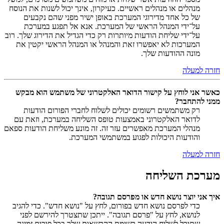
מנהלים או מנהלים ראשיים. כעיקרון, אינך יכול לשנות את הנוסח
של כל אחד מדירוגי המערכת באופן ישיר מפני שהם נקבעים
על־ידי המנהל הראשי של המערכת. אנא אל תפגע במערכת
על־ידי שליחת הודעות מיותרות רק כדי הגדיל את הדירוג שלך. רוב
המערכות לא יאפשרו זאת והמנהל או המנהל הראשי יקטין את
מונה ההודעות שלך.
חזרה למעלה
כאשר אני לוחץ על קישור הדואר האלקטרוני של משתמש הוא מבקש
ממני להתחבר?
רק משתמשים רשומים יכולים לשלוח לחברי הפורום הודעות
לדואר האלקטרוני באמצעות טופס השליחה במערכת, וזאת עם
מנהלי המערכת מאפשרים עזר זה. זה מונע משליחת הודעות ספאם
והודעות היכולות לפגוע במשתמשי המערכת.
חזרה למעלה
מערכת השליחה
איך אני יוצר נושא חדש או מפרסם תגובה?
כדי לפרסם נושא חדש בפורום, לחץ על "נושא חדש". כדי להגיב
לנושא, לחץ על "פרסם תגובה". ייתכן שתצטרך להירשם לפני
שתוכל לשלוח הודעה.רשימת ההרשאות שלך בכל פורום זמינה