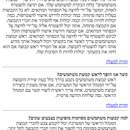
משתמשים” בלוח הבקרה למשתמש שלך. אם תרצה להצטרף
לאחת, המשך על־ידי לחיצה על הכפתור המתאים. לא כל הקבוצות
בעלות גישה פתוחה. כמה יכולות לדרוש אישור להצטרפות, כמה
יכולות להיות סגורות וכמה יכולות אף להסתיר את חברי הקבוצה.
אם הקבוצה פתוחה, אתה יכול להצטרף אליה על־ידי לחיצה על
הכפתור המתאים. אם קבוצה דורשת אישור להצטרפות תוכל
לבקש להצטרף על־ידי לחיצה על הכפתור המתאים. ראש קבוצת
המשתמשים צריך לאשר את בקשתך ויכול לשאול אותך מדוע
אתה רוצה להצטרף לקבוצה. אנא אל תטריד ראש קבוצה אם הוא
דחה את בקשתך. יכולות להיות לו הסיבות שלו.
חזרה למעלה
כיצד אני הופך לראש קבוצת משתמשים?
ראש קבוצת משתמשים נקבע בדרך כלל בעת יצירת הקבוצה
על־ידי המנהל הראשי של המערכת. אם אתה מעוניין ביצירת
קבוצת משתמשים, אתה צריך ראשית ליצור קשר עם המנהל
הראשי. נסה שליחת הודעה פרטית.
חזרה למעלה
למה קבוצות משתמשים מסוימות מופיעות בצבעים שונים?
המנהל הראשי של המערכת יכול לקבוע צבע לחברי קבוצת
משתמשים מסוימת כדי להפוך את זיהוי חברי הקבוצה לקל יותר.