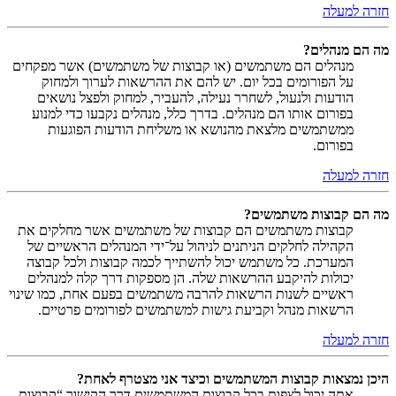
חזרה למעלה
מה הם מנהלים?
מנהלים הם משתמשים (או קבוצות של משתמשים) אשר מפקחים
על הפורומים בכל יום. יש להם את ההרשאות לערוך ולמחוק
הודעות ולנעול, לשחרר נעילה, להעביר, למחוק ולפצל נושאים
בפורום אותו הם מנהלים. בדרך כלל, מנהלים נקבעו כדי למנוע
ממשתמשים מלצאת מהנושא או משליחת הודעות הפוגעות
בפורום.
חזרה למעלה
מה הם קבוצות משתמשים?
קבוצות משתמשים הם קבוצות של משתמשים אשר מחלקים את
הקהילה לחלקים הניתנים לניהול על־ידי המנהלים הראשיים של
המערכת. כל משתמש יכול להשתייך לכמה קבוצות ולכל קבוצה
יכולות להיקבע ההרשאות שלה. הן מספקות דרך קלה למנהלים
ראשיים לשנות הרשאות להרבה משתמשים בפעם אחת, כמו שינוי
הרשאות מנהל וקביעת גישות למשתמשים לפורומים פרטיים.
חזרה למעלה
היכן נמצאות קבוצות המשתמשים וכיצד אני מצטרף לאחת?
אתה יכול לצפות בכל קבוצות המשתמשים דרך הקישור “קבוצות