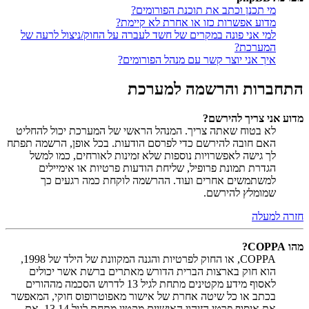
מי תכנן וכתב את תוכנת הפורומים?
מדוע אפשרות כזו או אחרת לא קיימת?
למי אני פונה במקרים של חשד לעברה על החוק/ניצול לרעה של
המערכת?
איך אני יוצר קשר עם מנהל הפורומים?
התחברות והרשמה למערכת
מדוע אני צריך להירשם?
לא בטוח שאתה צריך. המנהל הראשי של המערכת יכול להחליט
האם חובה להירשם כדי לפרסם הודעות. בכל אופן, הרשמה תפתח
לך גישה לאפשרויות נוספות שלא זמינות לאורחים, כמו למשל
הגדרת תמונת פרופיל, שליחת הודעות פרטיות או אימיילים
למשתמשים אחרים ועוד. ההרשמה לוקחת כמה רגעים כך
שמומלץ להירשם.
חזרה למעלה
מהו COPPA?
COPPA, או החוק לפרטיות והגנה המקוונת של הילד של 1998,
הוא חוק בארצות הברית הדורש מאתרים ברשת אשר יכולים
לאסוף מידע מקטינים מתחת לגיל 13 לדרוש הסכמה מההורים
בכתב או כל שיטה אחרת של אישור מאפוטרופוס חוקי, המאפשר
את איסוף פרטי הזיהוי האישיים מקטין מתחת לגיל 14 13. אם