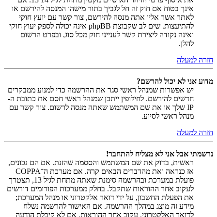
אינך בטוח אם חוק זה חל לגביך בתור מישהו המנסה להירשם או
לאתר אשר אליו אתה מנסה להירשם, צור קשר עם יועץ חוקי
להתיעצות. שים לב שקבוצת phpBB אינה יכולה לספק יעוץ חוקי
ואינה נקודה ליצירת קשר לענייני חוק מכל סוג, ובפרט הרשום
להלן.
חזרה למעלה
מדוע אני לא יכול להרשם?
יש אפשרות שמנהל ראשי סגר את ההרשמה כדי למנוע ממבקרים
חדשים להירשם. לחילופין ייתכן שמנהל ראשי חסם את כתובת ה-
IP שלך או את שם המשתמש שאתה מנסה לרשום. צור קשר עם
מנהל ראשי לסיוע.
חזרה למעלה
נרשמתי אבל אני לא מצליח להתחבר!
ראשית, בדוק את שם המשתמש והססמה שהזנת. אם הם נכונים,
אז כנראה ואת מהדברים הבאים קרה. אם מערכת ה־COPPA
פועלת במערכת ובהרשמה סימנת שאתה מתחת לגיל 13, תצטרך
לעקוב אחר ההוראות שתקבל. בחלק ממערכות הפורומים דורשים
את הפעלת החשבון, על ידי דואר אלקטרוני או מנהל המערכת;
מידע זה מוצג במהלך ההרשמה. אם האישור להרשמה נשלח
לדואר האלקטרוני, עקוב אחר ההוראות. אם לא קיבלת הודעה