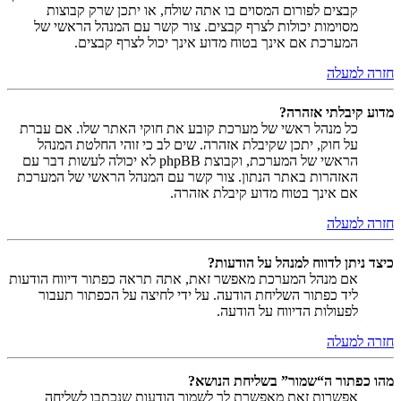
קבצים לפורום המסוים בו אתה שולח, או יתכן שרק קבוצות
מסוימות יכולות לצרף קבצים. צור קשר עם המנהל הראשי של
המערכת אם אינך בטוח מדוע אינך יכול לצרף קבצים.
חזרה למעלה
מדוע קיבלתי אזהרה?
כל מנהל ראשי של מערכת קובע את חוקי האתר שלו. אם עברת
על חוק, יתכן שקיבלת אזהרה. שים לב כי זוהי החלטת המנהל
הראשי של המערכת, וקבוצת phpBB לא יכולה לעשות דבר עם
האזהרות באתר הנתון. צור קשר עם המנהל הראשי של המערכת
אם אינך בטוח מדוע קיבלת אזהרה.
חזרה למעלה
כיצד ניתן לדווח למנהל על הודעות?
אם מנהל המערכת מאפשר זאת, אתה תראה כפתור דיווח הודעות
ליד כפתור השליחת הודעה. על ידי לחיצה על הכפתור תעבור
לפעולות הדיווח על הודעה.
חזרה למעלה
מהו כפתור ה“שמור” בשליחת הנושא?
אפשרות זאת מאפשרת לך לשמור הודעות שנכתבו לשליחה