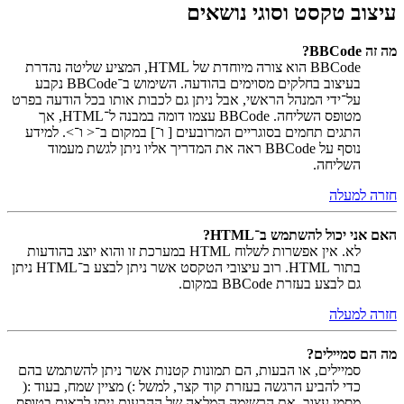
עיצוב טקסט וסוגי נושאים
מה זה BBCode?
BBCode הוא צורה מיוחדת של HTML, המציע שליטה נהדרת
בעיצוב בחלקים מסוימים בהודעה. השימוש ב־BBCode נקבע
על־ידי המנהל הראשי, אבל ניתן גם לכבות אותו בכל הודעה בפרט
מטופס השליחה. BBCode עצמו דומה במבנה ל־HTML, אך
התגים תחמים בסוגריים המרובעים [ ו־] במקום ב־< ו־>. למידע
נוסף על BBCode ראה את המדריך אליו ניתן לגשת מעמוד
השליחה.
חזרה למעלה
האם אני יכול להשתמש ב־HTML?
לא. אין אפשרות לשלוח HTML במערכת זו והוא יוצג בהודעות
בתור HTML. רוב עיצובי הטקסט אשר ניתן לבצע ב־HTML ניתן
גם לבצע בעזרת BBCode במקום.
חזרה למעלה
מה הם סמיילים?
סמיילים, או הבעות, הם תמונות קטנות אשר ניתן להשתמש בהם
כדי להביע הרגשה בעזרת קוד קצר, למשל :) מציין שמח, בעוד :(
מסמן עצוב. את הרשימה המלאה של ההבעות ניתן לראות בטופס