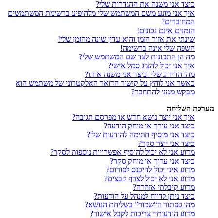
כיצד אני משנה את ההגדרות שלי?
איך אני מונע משם המשתמש שלי מלהופיע ברשימת המשתמשים
המחוברים?
הזמנים אינם נכונים!
שינתי את אזור הזמן והוא עדין שונה מהזמן שלי!
השפה שלי אינה ברשימה!
מה הן התמונות לצד שם המשתמש שלי?
איך אני יכול להציג סמל אישי?
מהו הדירוג שלי וכיצד אני משנה אותו?
כאשר אני לוחץ על קישור הדואר האלקטרוני של משתמש הוא
מבקש ממני להתחבר?
מערכת השליחה
איך אני יוצר נושא חדש או מפרסם תגובה?
כיצד אני עורך או מוחק הודעה?
כיצד אני מוסיף חתימה להודעות שלי?
כיצד אני יוצר סקר?
מדוע אני לא יכול להוסיף אפשרויות נוספות לסקר?
כיצד אני ערוך או מוחק סקר?
מדוע איני יכול להיכנס לפורום?
מדוע אני לא יכול לצרף קבצים?
מדוע קיבלתי אזהרה?
כיצד ניתן לדווח למנהל על הודעות?
מהו כפתור ה“שמור” בשליחת הנושא?
מדוע הודעותיי צריכות לקבל אישור?