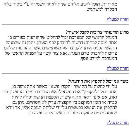
מאוחרת, תוכל להגיע אליהם שנית לאחר השמירה ע"י ביקור בלוח
הבקרה למשתמש.
חזרה למעלה
מדוע הודעותיי צריכות לקבל אישור?
המנהל הראשי של המערכת יכול להחליט שההודעות בפורום בו
אתה מנסה לכתוב נדרשות להיבדק לפני הצגתן. יתכן גם שהמנהל
הראשי הכניס אותך לקבוצה של משתמשים אשר ההודעות שלהם
צריכות להיבדק טרם הצגתן. אנא צור קשר על המנהל הראשי של
המערכת למידע נוסף.
חזרה למעלה
כיצד אני יכול להקפיץ את הודעתי?
על־ידי לחיצה על הקישור “הקפץ נושא” כאשר אתה צופה בו,
אתה יכול “להקפיץ” את הנושא לראש הפורום בעמוד הראשון. עם
זאת, אם אינך רואה את הקישור, הקפצת הנושא יכולה להיות
כבויה או הזמן המוקצב בין הקפצות עדיין לא הסתיים. ניתן גם
להקפיץ את הנושא בפשטות על־ידי שליחת תגובה אליו, אך וודא
שאתה מציית לחוקי המערכת כאשר אתה עושה כך.
חזרה למעלה