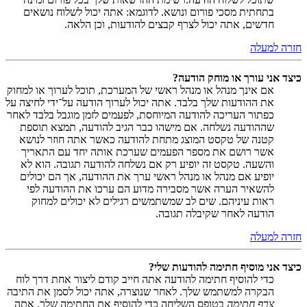
בתחתית מסכי פורום ונושא. לדוגמא: אתה יכול לשלוח נושאים
חדשים, אתה יכול לצרף קבצים להודעות, וכן הלאה.
חזרה למעלה
כיצד אני עורך או מוחק הודעה?
אם אינך מנהל או מנהל ראשי של המערכת, תוכל לערוך או למחוק
את ההודעות שלך בלבד. אתה יכול לערוך הודעה על־ידי לחיצה על
כפתור העריכה להודעה המיוחסת, לפעמים לזמן מוגבל בלבד לאחר
שההודעה נשלחה. אם מישהו כבר הגיב להודעה, תמצא תוספת
קטנה של טקסט המוצג מתחת להודעה כאשר אתה חוזר לנושא
אשר רושם את מספר הפעמים שערכת אותה יחד עם התאריך
והשעה. טקסט זה יופיע רק אם נשלחה להודעה תגובה. הוא לא
יופיע אם מנהל או מנהל ראשי ערך את ההודעה, אך הם יכולים
להשאיר הערה אשר מסבירה מדוע הם ערכו את ההודעה לפי
ראות עיניהם. שים לב שמשתמשים רגילים לא יכולים למחוק
הודעה לאחר שקיבלה תגובה.
חזרה למעלה
כיצד אני מוסיף חתימה להודעות שלי?
כדי להוסיף חתימה להודעה אתה חייב קודם ליצור אחת דרך לוח
הבקרה למשתמש שלך. לאחר שנוצרה, אתה יכול לסמן את התיבה
צרף חתימה
בטופס השליחה כדי להוסיף את החתימה שלך. אתה