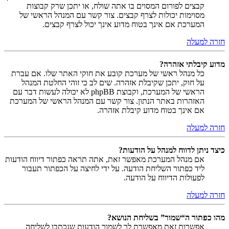
קבצים לפורום המסוים בו אתה שולח, או יתכן שרק קבוצות
מסוימות יכולות לצרף קבצים. צור קשר עם המנהל הראשי של
המערכת אם אינך בטוח מדוע אינך יכול לצרף קבצים.
חזרה למעלה
מדוע קיבלתי אזהרה?
כל מנהל ראשי של מערכת קובע את חוקי האתר שלו. אם עברת
על חוק, יתכן שקיבלת אזהרה. שים לב כי זוהי החלטת המנהל
הראשי של המערכת, וקבוצת phpBB לא יכולה לעשות דבר עם
האזהרות באתר הנתון. צור קשר עם המנהל הראשי של המערכת
אם אינך בטוח מדוע קיבלת אזהרה.
חזרה למעלה
כיצד ניתן לדווח למנהל על הודעות?
אם מנהל המערכת מאפשר זאת, אתה תראה כפתור דיווח הודעות
ליד כפתור השליחת הודעה. על ידי לחיצה על הכפתור תעבור
לפעולות הדיווח על הודעה.
חזרה למעלה
מהו כפתור ה“שמור” בשליחת הנושא?
אפשרות זאת מאפשרת לך לשמור הודעות שנכתבו לשליחה