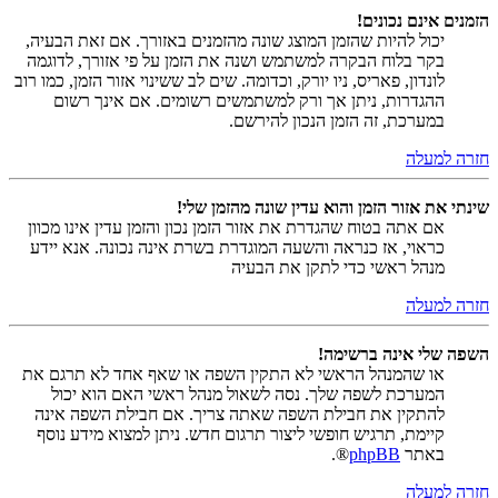
הזמנים אינם נכונים!
יכול להיות שהזמן המוצג שונה מהזמנים באזורך. אם זאת הבעיה,
בקר בלוח הבקרה למשתמש ושנה את הזמן על פי אזורך, לדוגמה
לונדון, פאריס, ניו יורק, וכדומה. שים לב ששינוי אזור הזמן, כמו רוב
ההגדרות, ניתן אך ורק למשתמשים רשומים. אם אינך רשום
במערכת, זה הזמן הנכון להירשם.
חזרה למעלה
שינתי את אזור הזמן והוא עדין שונה מהזמן שלי!
אם אתה בטוח שהגדרת את אזור הזמן נכון והזמן עדין אינו מכוון
כראוי, אז כנראה והשעה המוגדרת בשרת אינה נכונה. אנא יידע
מנהל ראשי כדי לתקן את הבעיה
חזרה למעלה
השפה שלי אינה ברשימה!
או שהמנהל הראשי לא התקין השפה או שאף אחד לא תרגם את
המערכת לשפה שלך. נסה לשאול מנהל ראשי האם הוא יכול
להתקין את חבילת השפה שאתה צריך. אם חבילת השפה אינה
קיימת, תרגיש חופשי ליצור תרגום חדש. ניתן למצוא מידע נוסף
באתר
phpBB
®.
חזרה למעלה