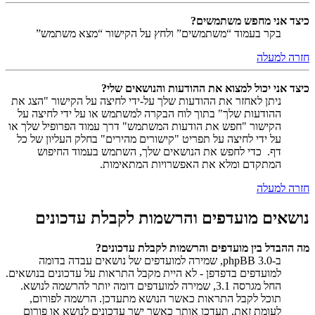
כיצד אני מחפש משתמשים?
בקר בעמוד “משתמשים” ולחץ על הקישור “מצא משתמש”
חזרה למעלה
כיצד אני יכול למצוא את ההודעות והנושאים שלי?
ניתן לאחזר את ההודעות שלך על-ידי לחיצה על הקישור "הצג את
ההודעות שלך" בתוך לוח הבקרה למשתמש או על ידי לחיצה על
הקישור "חפש את הודעות המשתמש" דרך עמוד הפרופיל שלך או
על ידי לחיצה על תפריט "קישורים מהירים" בחלק העליון של כל
דף. כדי לחפש את הנושאים שלך, השתמש בעמוד החיפוש
המתקדם ומלא את האפשרויות המתאימות.
חזרה למעלה
נושאים מועדפים והרשמות לקבלת עדכונים
מה ההבדל בין מועדפים והרשמות לקבלת עדכונים?
ב-phpBB 3.0, שמירה למועדפים של נושאים עבדה בדומה
למועדפים בדפדפן - לא היית מקבל התראות על עדכונים בנושאים.
החל מגרסה 3.1, שמירה למועדפים דומה יותר להרשמה לנושא.
תוכל לקבל התראות כאשר הנושא מתעדכן. הרשמה לפורום,
לעומת זאת, תעדכן אותך כאשר ישר עדכונים לנושא או פורום