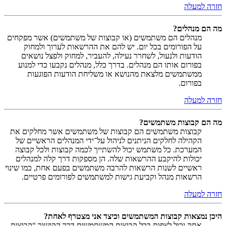
חזרה למעלה
מה הם מנהלים?
מנהלים הם משתמשים (או קבוצות של משתמשים) אשר מפקחים
על הפורומים בכל יום. יש להם את ההרשאות לערוך ולמחוק
הודעות ולנעול, לשחרר נעילה, להעביר, למחוק ולפצל נושאים
בפורום אותו הם מנהלים. בדרך כלל, מנהלים נקבעו כדי למנוע
ממשתמשים מלצאת מהנושא או משליחת הודעות הפוגעות
בפורום.
חזרה למעלה
מה הם קבוצות משתמשים?
קבוצות משתמשים הם קבוצות של משתמשים אשר מחלקים את
הקהילה לחלקים הניתנים לניהול על־ידי המנהלים הראשיים של
המערכת. כל משתמש יכול להשתייך לכמה קבוצות ולכל קבוצה
יכולות להיקבע ההרשאות שלה. הן מספקות דרך קלה למנהלים
ראשיים לשנות הרשאות להרבה משתמשים בפעם אחת, כמו שינוי
הרשאות מנהל וקביעת גישות למשתמשים לפורומים פרטיים.
חזרה למעלה
היכן נמצאות קבוצות המשתמשים וכיצד אני מצטרף לאחת?
אתה יכול לצפות בכל קבוצות המשתמשים דרך הקישור “קבוצות