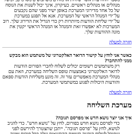
מנהלים או מנהלים ראשיים. כעיקרון, אינך יכול לשנות את הנוסח
של כל אחד מדירוגי המערכת באופן ישיר מפני שהם נקבעים
על־ידי המנהל הראשי של המערכת. אנא אל תפגע במערכת
על־ידי שליחת הודעות מיותרות רק כדי הגדיל את הדירוג שלך. רוב
המערכות לא יאפשרו זאת והמנהל או המנהל הראשי יקטין את
מונה ההודעות שלך.
חזרה למעלה
כאשר אני לוחץ על קישור הדואר האלקטרוני של משתמש הוא מבקש
ממני להתחבר?
רק משתמשים רשומים יכולים לשלוח לחברי הפורום הודעות
לדואר האלקטרוני באמצעות טופס השליחה במערכת, וזאת עם
מנהלי המערכת מאפשרים עזר זה. זה מונע משליחת הודעות ספאם
והודעות היכולות לפגוע במשתמשי המערכת.
חזרה למעלה
מערכת השליחה
איך אני יוצר נושא חדש או מפרסם תגובה?
כדי לפרסם נושא חדש בפורום, לחץ על "נושא חדש". כדי להגיב
לנושא, לחץ על "פרסם תגובה". ייתכן שתצטרך להירשם לפני
שתוכל לשלוח הודעה.רשימת ההרשאות שלך בכל פורום זמינה