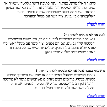
לדואר האלקטרוני, כנראה ונתת כתובת דואר אלקטרוני שגויה או
שמערכת הדואר האלקטרוני העבירה את הודעת האישור בסינון
הספאם. אם אתה בטוח שהפרטים שהזנת נכונים ודואר
האלקטרוני אכן נכונה, צור קשר עם מנהל המערכת.
חזרה למעלה
למה אני לא מצליח להתחבר?
Tיש כמה סיבות אפשריות לכך. קודם כל, ודא ששם המשתמש
והססמה שלך נכונים. אם הם נכונים, צור קשר עם מנהל ראשי כדי
לוודא שלא נחסמת. לחילופין, יכול להיות שיש שגיאה בהגדרות
האתר שהמנהלים שלו יצטרכו לתקן.
חזרה למעלה
נרשמתי בעבר אבל אני לא מצליח להתחבר יותר?!
קיימת אפשרות שמנהל ראשי כיבה או מחק את חשבונך מסיבה
כלשהי. בנוסף, פורומים רבים מוחקים משתמשים אשר לא פירסמו
הודעות זמן רב כדי לצמצם בגודל של בסיס הנתונים. אם זה קרה,
נסה להירשם שוב ולהיות יותר פעיל בדיונים.
חזרה למעלה
איבדתי את הססמה שלי!