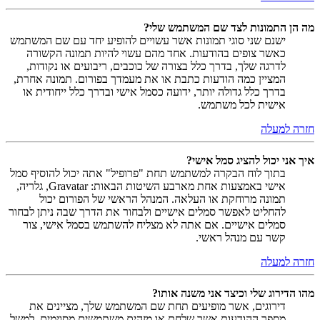
מה הן התמונות לצד שם המשתמש שלי?
ישנם שני סוגי תמונות אשר עשויים להופיע יחד עם שם המשתמש
כאשר צופים בהודעות. אחד מהם עשוי להיות תמונה הקשורה
לדרגה שלך, בדרך כלל בצורה של כוכבים, ריבועים או נקודות,
המציין כמה הודעות כתבת או את מעמדך בפורום. תמונה אחרת,
בדרך כלל גדולה יותר, ידועה כסמל אישי ובדרך כלל ייחודית או
אישית לכל משתמש.
חזרה למעלה
איך אני יכול להציג סמל אישי?
בתוך לוח הבקרה למשתמש תחת "פרופיל" אתה יכול להוסיף סמל
אישי באמצעות אחת מארבע השיטות הבאות: Gravatar, גלריה,
תמונה מרוחקת או העלאה. המנהל הראשי של הפורום יכול
להחליט לאפשר סמלים אישיים ולבחור את הדרך שבה ניתן לבחור
סמלים אישיים. אם אתה לא מצליח להשתמש בסמל אישי, צור
קשר עם מנהל ראשי.
חזרה למעלה
מהו הדירוג שלי וכיצד אני משנה אותו?
דירוגים, אשר מופיעים תחת שם המשתמש שלך, מציינים את
מספר ההודעות אשר שלחת או מזהים משתמשים מסוימים, למשל