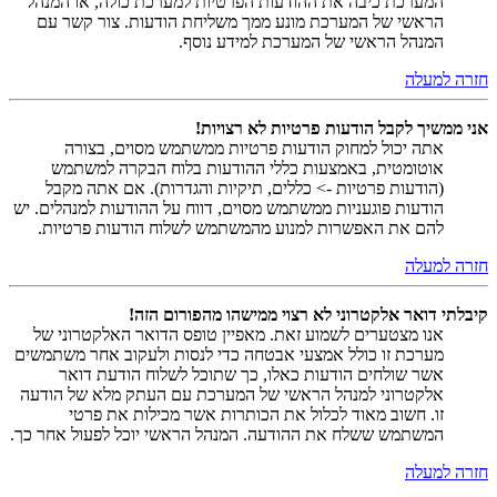
המערכת כיבה את ההודעות הפרטיות למערכת כולה, או המנהל
הראשי של המערכת מונע ממך משליחת הודעות. צור קשר עם
המנהל הראשי של המערכת למידע נוסף.
חזרה למעלה
אני ממשיך לקבל הודעות פרטיות לא רצויות!
אתה יכול למחוק הודעות פרטיות ממשתמש מסוים, בצורה
אוטומטית, באמצעות כללי ההודעות בלוח הבקרה למשתמש
(הודעות פרטיות -> כללים, תיקיות והגדרות). אם אתה מקבל
הודעות פוגעניות ממשתמש מסוים, דווח על ההודעות למנהלים. יש
להם את האפשרות למנוע מהמשתמש לשלוח הודעות פרטיות.
חזרה למעלה
קיבלתי דואר אלקטרוני לא רצוי ממישהו מהפורום הזה!
אנו מצטערים לשמוע זאת. מאפיין טופס הדואר האלקטרוני של
מערכת זו כולל אמצעי אבטחה כדי לנסות ולעקוב אחר משתמשים
אשר שולחים הודעות כאלו, כך שתוכל לשלוח הודעת דואר
אלקטרוני למנהל הראשי של המערכת עם העתק מלא של הודעה
זו. חשוב מאוד לכלול את הכותרות אשר מכילות את פרטי
המשתמש ששלח את ההודעה. המנהל הראשי יוכל לפעול אחר כך.
חזרה למעלה