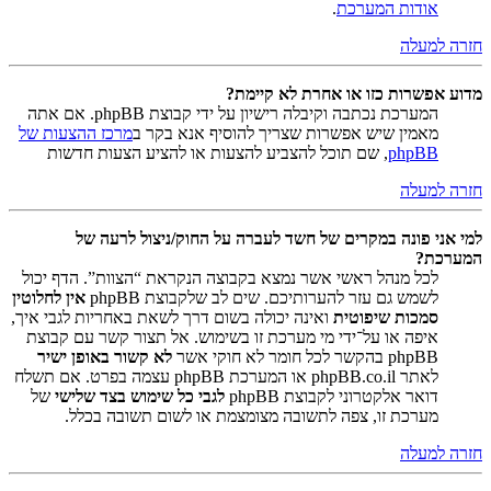
אודות המערכת
.
חזרה למעלה
מדוע אפשרות כזו או אחרת לא קיימת?
המערכת נכתבה וקיבלה רישיון על ידי קבוצת phpBB. אם אתה
מאמין שיש אפשרות שצריך להוסיף אנא בקר ב
מרכז ההצעות של
phpBB
, שם תוכל להצביע להצעות או להציע הצעות חדשות
חזרה למעלה
למי אני פונה במקרים של חשד לעברה על החוק/ניצול לרעה של
המערכת?
לכל מנהל ראשי אשר נמצא בקבוצה הנקראת “הצוות”. הדף יכול
לשמש גם עזר להערותיכם. שים לב שלקבוצת phpBB
אין לחלוטין
סמכות שיפוטית
ואינה יכולה בשום דרך לשאת באחריות לגבי איך,
איפה או על־ידי מי מערכת זו בשימוש. אל תצור קשר עם קבוצת
phpBB בהקשר לכל חומר לא חוקי אשר
לא קשור באופן ישיר
לאתר phpBB.co.il או המערכת phpBB עצמה בפרט. אם תשלח
דואר אלקטרוני לקבוצת phpBB
לגבי כל שימוש בצד שלישי
של
מערכת זו, צפה לתשובה מצומצמת או לשום תשובה בכלל.
חזרה למעלה