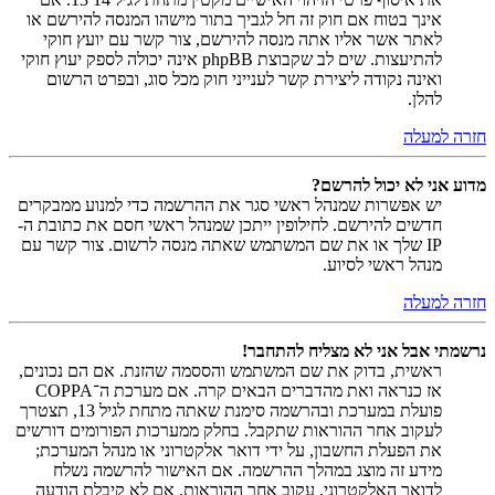
אינך בטוח אם חוק זה חל לגביך בתור מישהו המנסה להירשם או
לאתר אשר אליו אתה מנסה להירשם, צור קשר עם יועץ חוקי
להתיעצות. שים לב שקבוצת phpBB אינה יכולה לספק יעוץ חוקי
ואינה נקודה ליצירת קשר לענייני חוק מכל סוג, ובפרט הרשום
להלן.
חזרה למעלה
מדוע אני לא יכול להרשם?
יש אפשרות שמנהל ראשי סגר את ההרשמה כדי למנוע ממבקרים
חדשים להירשם. לחילופין ייתכן שמנהל ראשי חסם את כתובת ה-
IP שלך או את שם המשתמש שאתה מנסה לרשום. צור קשר עם
מנהל ראשי לסיוע.
חזרה למעלה
נרשמתי אבל אני לא מצליח להתחבר!
ראשית, בדוק את שם המשתמש והססמה שהזנת. אם הם נכונים,
אז כנראה ואת מהדברים הבאים קרה. אם מערכת ה־COPPA
פועלת במערכת ובהרשמה סימנת שאתה מתחת לגיל 13, תצטרך
לעקוב אחר ההוראות שתקבל. בחלק ממערכות הפורומים דורשים
את הפעלת החשבון, על ידי דואר אלקטרוני או מנהל המערכת;
מידע זה מוצג במהלך ההרשמה. אם האישור להרשמה נשלח
לדואר האלקטרוני, עקוב אחר ההוראות. אם לא קיבלת הודעה