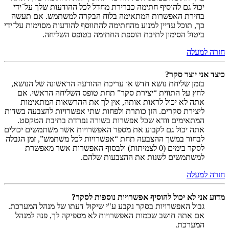
יכול גם להוסיף חתימה כברירת מחדל לכל ההודעות שלך על־ידי
בחירת האפשרות המתאימה בלוח הבקרה למשתמש. אם תעשה
כך, תוכל עדיין למנוע מהחתימה להתווסף להודעות מסוימות על־ידי
ביטול הסימון לתיבת הוספת החתימה בטופס השליחה.
חזרה למעלה
כיצד אני יוצר סקר?
בזמן שליחת נושא חדש או עריכת ההודעה הראשונה של הנושא,
לחץ על התווית “יצירת סקר” תחת טופס השליחה הראשי. אם
אתה לא יכול לראות אותה, אין לך את ההרשאות המתאימות
ליצירת סקרים. הזן כותרת ולפחות שתי אפשרויות להצבעה בשדות
המתאימים וודא שכל אפשרות בשורה נפרדת בתיבת הטקסט.
אתה יכול גם לקבוע את מספר האפשרויות אשר משתמשים יכולים
לבחור במשך ההצבעה תחת “אפשרויות לכל משתמש”, זמן הגבלה
לסקר בימים (0 לצמיתות) ולבסוף האפשרות אשר מאפשרת
למשתמשים לשנות את ההצבעות שלהם.
חזרה למעלה
מדוע אני לא יכול להוסיף אפשרויות נוספות לסקר?
גבול האפשרויות בסקר נקבע ע"י שיקול דעתו של מנהל המערכת.
אם אתה חושב שכמות האפשרויות לא מספיקה לך, פנה למנהל
המערכת.