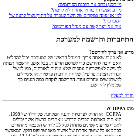
מי תכנן וכתב את תוכנת הפורומים?
מדוע אפשרות כזו או אחרת לא קיימת?
למי אני פונה במקרים של חשד לעברה על החוק/ניצול לרעה של
המערכת?
איך אני יוצר קשר עם מנהל הפורומים?
התחברות והרשמה למערכת
מדוע אני צריך להירשם?
לא בטוח שאתה צריך. המנהל הראשי של המערכת יכול להחליט
האם חובה להירשם כדי לפרסם הודעות. בכל אופן, הרשמה תפתח
לך גישה לאפשרויות נוספות שלא זמינות לאורחים, כמו למשל
הגדרת תמונת פרופיל, שליחת הודעות פרטיות או אימיילים
למשתמשים אחרים ועוד. ההרשמה לוקחת כמה רגעים כך
שמומלץ להירשם.
חזרה למעלה
מהו COPPA?
COPPA, או החוק לפרטיות והגנה המקוונת של הילד של 1998,
הוא חוק בארצות הברית הדורש מאתרים ברשת אשר יכולים
לאסוף מידע מקטינים מתחת לגיל 13 לדרוש הסכמה מההורים
בכתב או כל שיטה אחרת של אישור מאפוטרופוס חוקי, המאפשר
את איסוף פרטי הזיהוי האישיים מקטין מתחת לגיל 14 13. אם