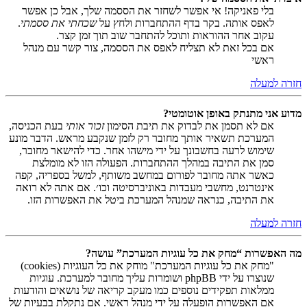
בלי פאניקה! אי אפשר לשחזר את הססמה שלך, אבל כן אפשר
לאפס אותה. בקר בדף ההתחברות ולחץ על
שכחתי את ססמתי
.
עקוב אחר ההוראות ותוכל להתחבר שוב תוך זמן קצר.
אם בכל זאת לא תצליח לאפס את הססמה, צור קשר עם מנהל
ראשי
חזרה למעלה
מדוע אני מתנתק באופן אוטומטי?
אם לא תסמן את לבדוק את תיבת הסימון
זכור אותי
בעת הכניסה,
המערכת תשאיר אותך מחובר רק לזמן שנקבע מראש. הדבר מונע
שימוש לרעה בחשבונך על ידי מישהו אחר. כדי להישאר מחובר,
סמן את התיבה במהלך ההתחברות. הפעולה הזו לא מומלצת
כאשר אתה מחובר לפורום במחשב משותף, למשל בספריה, קפה
אינטרנט, מחשבי מעבדות באוניברסיטה וכו׳. אם אתה לא רואה
את התיבה, כנראה שמנהל המערכת ביטל את האפשרות הזו.
חזרה למעלה
מה האפשרות “מחק את כל עוגיות המערכת” עושה?
"מחק את כל עוגיות המערכת" מוחק את כל העוגיות (cookies)
שנוצרו על ידי phpBB ושומרות עליך מחובר למערכת. עוגיות
ממלאות תפקידים נוספים כמו מעקב קריאה של נושאים והודעות
אם האפשרות הופעלה על ידי מנהל ראשי. אם נתקלת בבעיות של