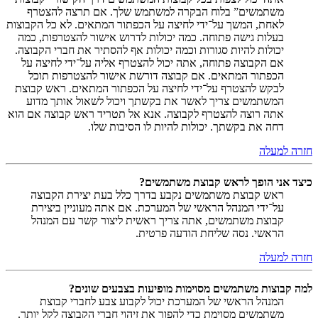
משתמשים” בלוח הבקרה למשתמש שלך. אם תרצה להצטרף
לאחת, המשך על־ידי לחיצה על הכפתור המתאים. לא כל הקבוצות
בעלות גישה פתוחה. כמה יכולות לדרוש אישור להצטרפות, כמה
יכולות להיות סגורות וכמה יכולות אף להסתיר את חברי הקבוצה.
אם הקבוצה פתוחה, אתה יכול להצטרף אליה על־ידי לחיצה על
הכפתור המתאים. אם קבוצה דורשת אישור להצטרפות תוכל
לבקש להצטרף על־ידי לחיצה על הכפתור המתאים. ראש קבוצת
המשתמשים צריך לאשר את בקשתך ויכול לשאול אותך מדוע
אתה רוצה להצטרף לקבוצה. אנא אל תטריד ראש קבוצה אם הוא
דחה את בקשתך. יכולות להיות לו הסיבות שלו.
חזרה למעלה
כיצד אני הופך לראש קבוצת משתמשים?
ראש קבוצת משתמשים נקבע בדרך כלל בעת יצירת הקבוצה
על־ידי המנהל הראשי של המערכת. אם אתה מעוניין ביצירת
קבוצת משתמשים, אתה צריך ראשית ליצור קשר עם המנהל
הראשי. נסה שליחת הודעה פרטית.
חזרה למעלה
למה קבוצות משתמשים מסוימות מופיעות בצבעים שונים?
המנהל הראשי של המערכת יכול לקבוע צבע לחברי קבוצת
משתמשים מסוימת כדי להפוך את זיהוי חברי הקבוצה לקל יותר.