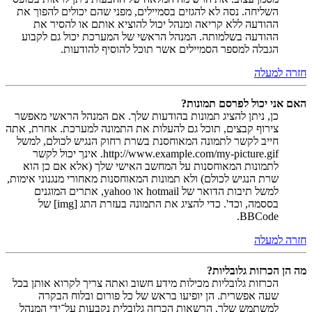
השליחה. נסה לא להגזים בסמיילים, מפני שהם יכולים להפוך את
ההודעה ללא קריאה ומנהל יכול להוציא אותם או להסיר את
ההודעה בשלמותה. המנהל הראשי של המערכת יכול גם לקבוע
הגבלה למספר הסמיילים אשר תוכל להוסיף להודעות.
חזרה למעלה
האם אני יכול לפרסם תמונות?
כן, ניתן להציג תמונות בהודעות שלך. אם המנהל הראשי מאפשר
צירוף קבצים, תוכל גם להעלות את התמונה למערכת. אחרת, אתה
חייב לקשר לתמונה המאוחסנת בשרת רחוק הנגיש לכולם, למשל
http://www.example.com/my-picture.gif. אינך יכול לקשר
לתמונות המאוחסנות על המחשב האישי שלך (אלא אם כן הוא
שרת הנגיש לכולם) ולא תמונות המאוחסנות מאחורי מנגנוני אימות,
למשל תיבות הדואר של hotmail או yahoo, אתרים המוגנים
בססמה, וכד'. כדי להציג את התמונה בעזרת התג [img] של
BBCode.
חזרה למעלה
מה הן הכרזות גלובליות?
הכרזות גלובליות מכילות מידע חשוב ואתה צריך לקרוא אותן בכל
שעה אפשרית. הן יופיעו בראש של כל פורום ובלוח הבקרה
למשתמש שלך. הרשאות הכרזה גלובלית נקבעות על־ידי המנהל