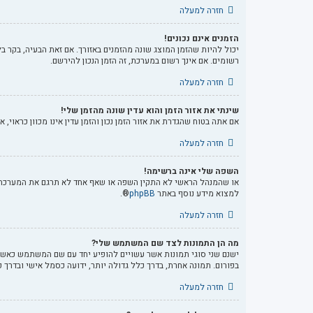
חזרה למעלה
הזמנים אינם נכונים!
יכול להיות שהזמן המוצג שונה מהזמנים באזורך. אם זאת הבעיה, בקר בל
רשומים. אם אינך רשום במערכת, זה הזמן הנכון להירשם.
חזרה למעלה
שינתי את אזור הזמן והוא עדין שונה מהזמן שלי!
אם אתה בטוח שהגדרת את אזור הזמן נכון והזמן עדין אינו מכוון כראוי,
חזרה למעלה
השפה שלי אינה ברשימה!
או שהמנהל הראשי לא התקין השפה או שאף אחד לא תרגם את המערכת ל
למצוא מידע נוסף באתר
phpBB
®.
חזרה למעלה
מה הן התמונות לצד שם המשתמש שלי?
ישנם שני סוגי תמונות אשר עשויים להופיע יחד עם שם המשתמש כאשר צ
בפורום. תמונה אחרת, בדרך כלל גדולה יותר, ידועה כסמל אישי ובדרך
חזרה למעלה