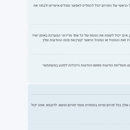
רבע השיטות הבאות: Gravatar, גלריה, תמונה מרוחקת או העלאה. המנהל הראשי של הפורום יכול להחליט לאפשר סמלים אישיים ולבחור את
ינך יכול לשנות את הנוסח של כל אחד מדירוגי המערכת באופן ישיר
ו זאת והמנהל או המנהל הראשי יקטין את מונה ההודעות שלך.
נע משליחת הודעות ספאם והודעות היכולות לפגוע במשתמשי
לך בכל פורום זמינה בתחתית מסכי פורום ונושא. לדוגמא: אתה יכול