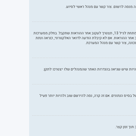
ראשית, בדוק את שם המשתמש והססמה שהזנת. אם הם נכונים, אז כנראה ואת מהדברים הבאים קרה. אם מערכת ה־COPPA פועלת במערכת ובהרשמה סימנת שאתה מתחת לגיל 13, תצטרך לעקוב אחר ההוראות שתקבל. בחלק ממערכות
אחר ההוראות. אם לא קיבלת הודעה לדואר האלקטרוני, כנראה ונתת
נכונה, צור קשר עם מנהל המערכת.
בסיס הנתונים. אם זה קרה, נסה להירשם שוב ולהיות יותר פעיל
תוך זמן קצר.