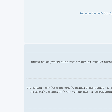
ק/ניצול לרעה של המערכת?
מינות לאורחים, כמו למשל הגדרת תמונת פרופיל, שליחת הודעות
 החוק לפרטיות והגנה המקוונת של הילד של 1998, הוא חוק בארצות הברית הדורש מאתרים ברשת אשר יכולים לאסוף מידע מקטינים מתחת לגיל 13 לדרוש הסכמה מההורים בכתב או כל שיטה אחרת של אישור מאפוטרופוס
להירשם או לאתר אשר אליו אתה מנסה להירשם, צור קשר עם יועץ חוקי להתיעצות. שים לב שקבוצת