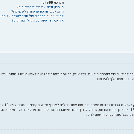
מערכת phpBB
מי תכנן וכתב את תוכנת הפורומים?
מדוע אפשרות כזו או אחרת לא קיימת?
למי אני פונה במקרים של חשד לעברה על החו
איך אני יוצר קשר עם מנהל הפורומים?
ה להירשם כדי לפרסם הודעות. בכל אופן, הרשמה תפתח לך גישה לאפשרויות נוספות שלא ז
עים כך שמומלץ להירשם.
COPPA, או
חוקי, המאפשר את איסוף פרטי הזיהוי האישיים מקטין מתחת לגיל 14 13. אם אינך בטוח אם חוק זה חל לגביך בתור מישהו המנסה 