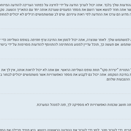
הודעות שלך בלבד. אתה יכול לערוך הודעה על־ידי לחיצה על כפתור העריכה להודעה המיוח
אתה חוזר לנושא אשר רושם את מספר הפעמים שערכת אותה יחד עם התאריך והשעה. טקסט ז
 מדוע הם ערכו את ההודעה לפי ראות עיניהם. שים לב שמשתמשים רגילים לא יכולים למחוק
ה למשתמש שלך. לאחר שנוצרה, אתה יכול לסמן את התיבה
צרף חתימה
בטופס השליחה כדי ל
תמש. אם תעשה כך, תוכל עדיין למנוע מהחתימה להתווסף להודעות מסוימות על־ידי ביטו
התווית “יצירת סקר” תחת טופס השליחה הראשי. אם אתה לא יכול לראות אותה, אין לך את
 בתיבת הטקסט. אתה יכול גם לקבוע את מספר האפשרויות אשר משתמשים יכולים לבחור ב
אתה חושב שכמות האפשרויות לא מספיקה לך, פנה למנהל המערכת.
קרים. כדי לערוך סקר, לחץ כדי לערוך את ההודעה הראשונה בנושא. היא תמיד מכילה את הסק