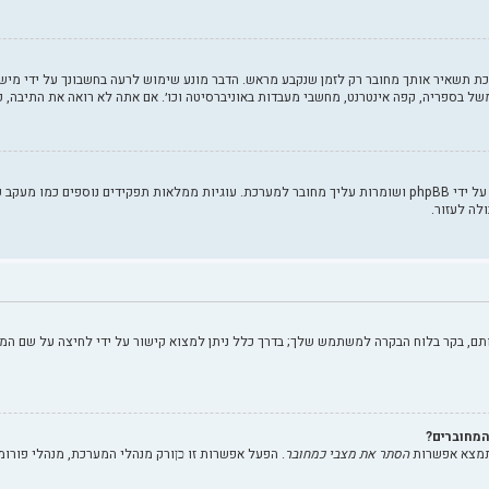
ת תשאיר אותך מחובר רק לזמן שנקבע מראש. הדבר מונע שימוש לרעה בחשבונך על ידי מישה
 בספריה, קפה אינטרנט, מחשבי מעבדות באוניברסיטה וכו׳. אם אתה לא רואה את התיבה, 
"מחק את כל עוגיות המערכת" מוחק את כל העוגיות (cookies) שנוצרו על ידי phpBB ושומרות עליך מחובר למערכת. עוגי
לה לעזור.
תם, בקר בלוח הבקרה למשתמש שלך; בדרך כלל ניתן למצוא קישור על ידי לחיצה על שם המ
מחוברים?
תמצא אפשרות
הסתר את מצבי כמחובר
. הפעל אפשרות זו
ורק מנהלי המערכת, מנהלי פורו
כן