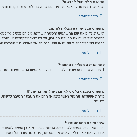
מדוע אני לא יכול להרשם?
יש אפשרות שמנהל ראשי סגר את ההרשמה כדי למנוע ממבקרים חדשים להירשם. לחילופין ייתכן שמנהל ראשי חסם
חזרה למעלה
נרשמתי אבל אני לא מצליח להתחבר!
הפורומים דורשים את הפעלת החשבון, על ידי דואר אלקטרוני או מנהל
כתובת דואר אלקטרוני שגויה או שמערכת הדואר האלקטרוני העבירה את 
חזרה למעלה
למה אני לא מצליח להתחבר?
Tיש כמה סיבות אפשריות לכך. קודם כל, ודא ששם המשתמש והססמה שלך נכונים. אם הם נכונים, צור קשר עם מנהל ראשי כדי לוודא שלא נחסמת. לחילופין, יכול להיות שיש שגיאה בהגדרות האתר שהמנהלים שלו יצטרכו לתקן.
חזרה למעלה
נרשמתי בעבר אבל אני לא מצליח להתחבר יותר?!
קיימת אפשרות שמנהל ראשי כיבה או מחק את חשבונך מסיבה כלשהי. בנ
בדיונים.
חזרה למעלה
איבדתי את הססמה שלי!
בלי פאניקה! אי אפשר לשחזר את הססמה שלך, אבל כן אפשר לאפס או
אם בכל זאת לא תצליח לאפס את הססמה, צור קשר עם מנהל ראשי