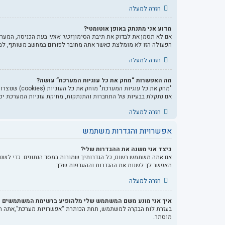
חזרה למעלה
מדוע אני מתנתק באופן אוטומטי?
אם לא תסמן את לבדוק את תיבת הסימון
זכור אותי
בעת הכניסה, המערכ
הפעולה הזו לא מומלצת כאשר אתה מחובר לפורום במחשב משותף, למשל
חזרה למעלה
מה האפשרות “מחק את כל עוגיות המערכת” עושה?
אם נתקלת בבעיות של התחברות והתנתקות, מחיקת עוגיות המערכת יכו
חזרה למעלה
אפשרויות והגדרות משתמש
כיצד אני משנה את ההגדרות שלי?
אם אתה משתמש רשום, כל הגדרותיך שמורות במסד הנתונים. כדי לשנו
תאפשר לך לשנות את ההגדרות וההעדפות שלך.
חזרה למעלה
איך אני מונע משם המשתמש שלי מלהופיע ברשימת המשתמשים ה
בעזרת לוח הבקרה למשתמש, תחת הכותרת “אפשרויות מערכת”,אתה 
מוסתר.