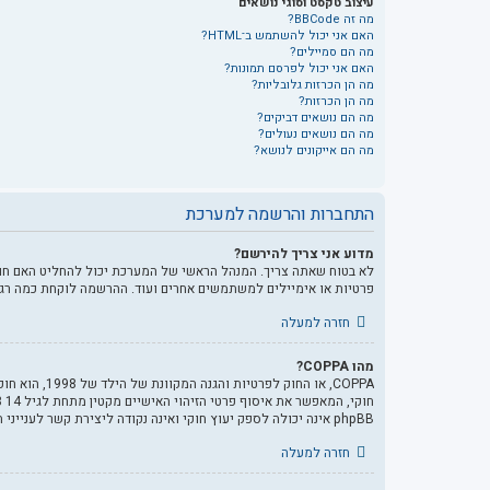
עיצוב טקסט וסוגי נושאים
מה זה BBCode?
האם אני יכול להשתמש ב־HTML?
מה הם סמיילים?
האם אני יכול לפרסם תמונות?
מה הן הכרזות גלובליות?
מה הן הכרזות?
מה הם נושאים דביקים?
מה הם נושאים נעולים?
מה הם אייקונים לנושא?
התחברות והרשמה למערכת
מדוע אני צריך להירשם?
לא בטוח שאתה צריך. המנהל הראשי של המערכת יכול להחליט האם חוב
פרטיות או אימיילים למשתמשים אחרים ועוד. ההרשמה לוקחת כמה רג
חזרה למעלה
מהו COPPA?
phpBB אינה יכולה לספק יעוץ חוקי ואינה נקודה ליצירת קשר לענייני חוק מכל סוג, ובפרט הרשום להלן.
חזרה למעלה