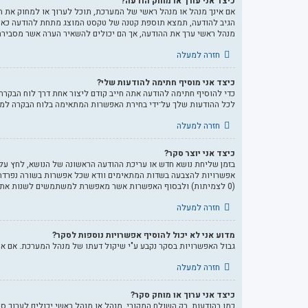
כיצד אני עורך או מוחק הודעה?
אם אינך מנהל או מנהל ראשי של המערכת, תוכל לערוך או למחוק את ה
הגיב להודעה, תמצא תוספת קטנה של טקסט המוצג מתחת להודעה כאשר 
מנהל ראשי ערך את ההודעה, אך הם יכולים להשאיר הערה אשר מסבירה
חזרה למעלה
כיצד אני מוסיף חתימה להודעות שלי?
כדי להוסיף חתימה להודעה אתה חייב קודם ליצור אחת דרך לוח הבקר
לכל ההודעות שלך על־ידי בחירת האפשרות המתאימה בלוח הבקרה למש
חזרה למעלה
כיצד אני יוצר סקר?
בזמן שליחת נושא חדש או עריכת ההודעה הראשונה של הנושא, לחץ על 
אפשרויות להצבעה בשדות המתאימים וודא שכל אפשרות בשורה נפרדת
(0 לצמיתות) ולבסוף האפשרות אשר מאפשרת למשתמשים לשנות את ההצבעות שלהם.
חזרה למעלה
מדוע אני לא יכול להוסיף אפשרויות נוספות לסקר?
גבול האפשרויות בסקר נקבע ע"י שיקול דעתו של מנהל המערכת. אם 
חזרה למעלה
כיצד אני ערוך או מוחק סקר?
כמו בהודעות, רק השולח המקורי, מנהל או מנהל ראשי יכולים לערוך ס