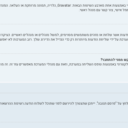
בתוך לוח הבקרה למשתמש תחת "פרופיל" אתה יכול להוסיף סמל אישי באמצעות אחת מא
ל אישי, צור קשר עם מנהל ראשי.
ות אשר שלחת או מזהים משתמשים מסוימים, למשל מנהלים או מנהלים ראשיים. כעיקרון, א
רכת על־ידי שליחת הודעות מיותרות רק כדי הגדיל את הדירוג שלך. רוב המערכות לא יאפשר
קש ממני להתחבר?
לקטרוני באמצעות טופס השליחה במערכת, וזאת עם מנהלי המערכת מאפשרים עזר זה. זה מו
 לחץ על "פרסם תגובה". ייתכן שתצטרך להירשם לפני שתוכל לשלוח הודעה.רשימת ההרשאות ש