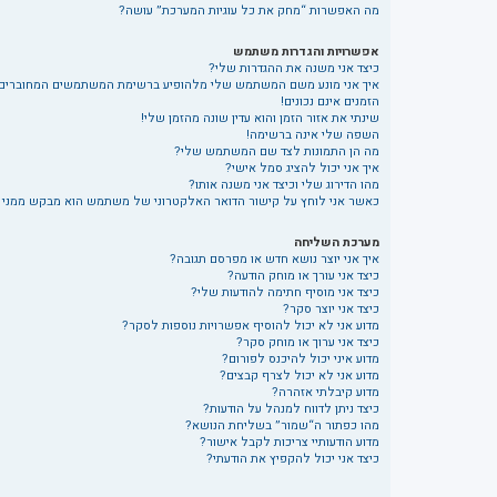
מה האפשרות “מחק את כל עוגיות המערכת” עושה?
אפשרויות והגדרות משתמש
כיצד אני משנה את ההגדרות שלי?
איך אני מונע משם המשתמש שלי מלהופיע ברשימת המשתמשים המחוברים
הזמנים אינם נכונים!
שינתי את אזור הזמן והוא עדין שונה מהזמן שלי!
השפה שלי אינה ברשימה!
מה הן התמונות לצד שם המשתמש שלי?
איך אני יכול להציג סמל אישי?
מהו הדירוג שלי וכיצד אני משנה אותו?
כאשר אני לוחץ על קישור הדואר האלקטרוני של משתמש הוא מבקש ממני
מערכת השליחה
איך אני יוצר נושא חדש או מפרסם תגובה?
כיצד אני עורך או מוחק הודעה?
כיצד אני מוסיף חתימה להודעות שלי?
כיצד אני יוצר סקר?
מדוע אני לא יכול להוסיף אפשרויות נוספות לסקר?
כיצד אני ערוך או מוחק סקר?
מדוע איני יכול להיכנס לפורום?
מדוע אני לא יכול לצרף קבצים?
מדוע קיבלתי אזהרה?
כיצד ניתן לדווח למנהל על הודעות?
מהו כפתור ה“שמור” בשליחת הנושא?
מדוע הודעותיי צריכות לקבל אישור?
כיצד אני יכול להקפיץ את הודעתי?